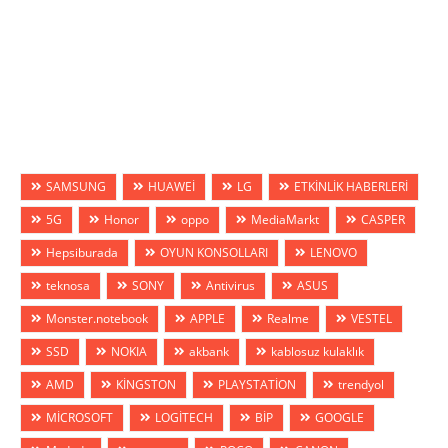
SAMSUNG
HUAWEİ
LG
ETKİNLİK HABERLERİ
5G
Honor
oppo
MediaMarkt
CASPER
Hepsiburada
OYUN KONSOLLARI
LENOVO
teknosa
SONY
Antivirus
ASUS
Monster.notebook
APPLE
Realme
VESTEL
SSD
NOKIA
akbank
kablosuz kulaklık
AMD
KİNGSTON
PLAYSTATİON
trendyol
MİCROSOFT
LOGİTECH
BİP
GOOGLE