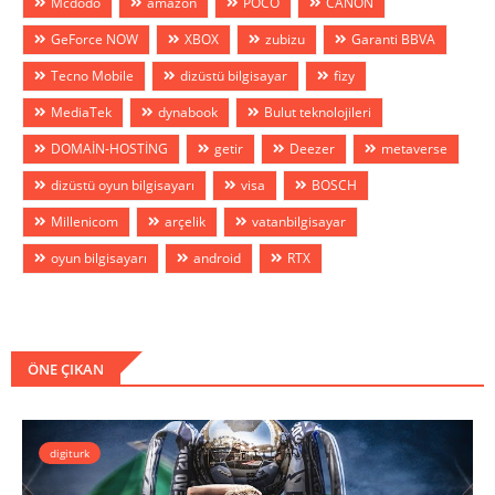
Mcdodo
amazon
POCO
CANON
GeForce NOW
XBOX
zubizu
Garanti BBVA
Tecno Mobile
dizüstü bilgisayar
fizy
MediaTek
dynabook
Bulut teknolojileri
DOMAİN-HOSTİNG
getir
Deezer
metaverse
dizüstü oyun bilgisayarı
visa
BOSCH
Millenicom
arçelik
vatanbilgisayar
oyun bilgisayarı
android
RTX
ÖNE ÇIKAN
digiturk