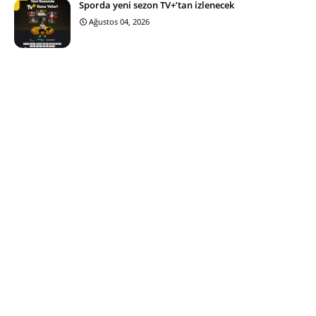
Sporda yeni sezon TV+’tan izlenecek
Ağustos 04, 2026