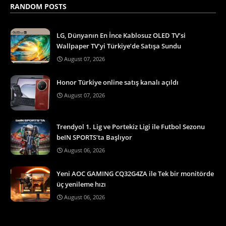
RANDOM POSTS
LG, Dünyanın En İnce Kablosuz OLED TV’si
Wallpaper TV’yi Türkiye’de Satışa Sundu
August 07, 2026
Honor Türkiye online satış kanalı açıldı
August 07, 2026
Trendyol 1. Lig ve Portekiz Ligi ile Futbol Sezonu
beIN SPORTS’ta Başlıyor
August 06, 2026
Yeni AOC GAMING CQ32G4ZA ile Tek bir monitörde
üç yenileme hızı
August 06, 2026