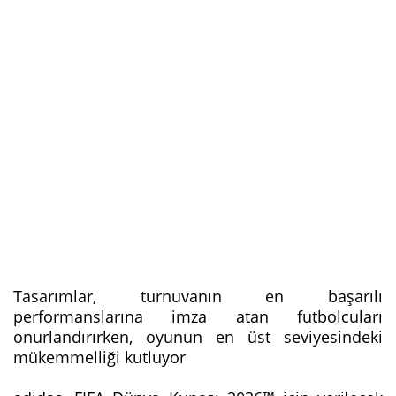
Tasarımlar, turnuvanın en başarılı
performanslarına imza atan futbolcuları
onurlandırırken, oyunun en üst seviyesindeki
mükemmelliği kutluyor