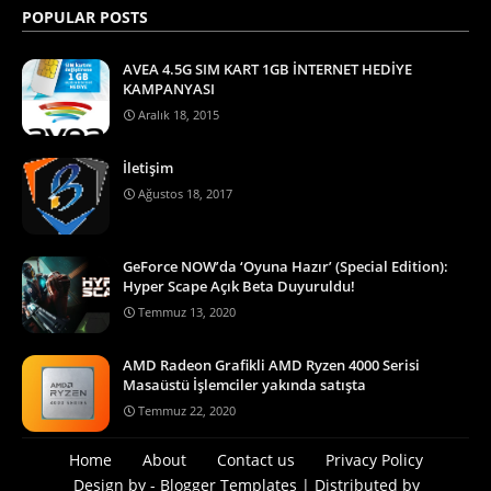
POPULAR POSTS
AVEA 4.5G SIM KART 1GB İNTERNET HEDİYE
KAMPANYASI
Aralık 18, 2015
İletişim
Ağustos 18, 2017
GeForce NOW’da ‘Oyuna Hazır’ (Special Edition):
Hyper Scape Açık Beta Duyuruldu!
Temmuz 13, 2020
AMD Radeon Grafikli AMD Ryzen 4000 Serisi
Masaüstü İşlemciler yakında satışta
Temmuz 22, 2020
Home
About
Contact us
Privacy Policy
Design by -
Blogger Templates
| Distributed by