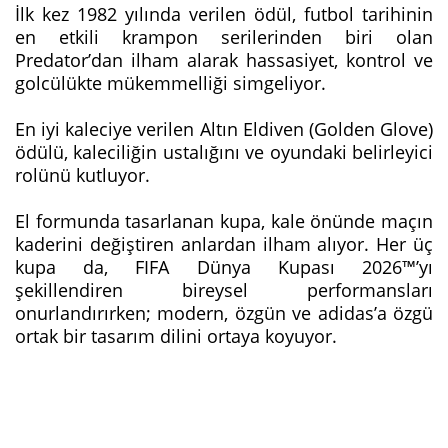
İlk kez 1982 yılında verilen ödül, futbol tarihinin
en etkili krampon serilerinden biri olan
Predator’dan ilham alarak hassasiyet, kontrol ve
golcülükte mükemmelliği simgeliyor.
En iyi kaleciye verilen Altın Eldiven (Golden Glove)
ödülü, kaleciliğin ustalığını ve oyundaki belirleyici
rolünü kutluyor.
El formunda tasarlanan kupa, kale önünde maçın
kaderini değiştiren anlardan ilham alıyor. Her üç
kupa da, FIFA Dünya Kupası 2026™’yı
şekillendiren bireysel performansları
onurlandırırken; modern, özgün ve adidas’a özgü
ortak bir tasarım dilini ortaya koyuyor.