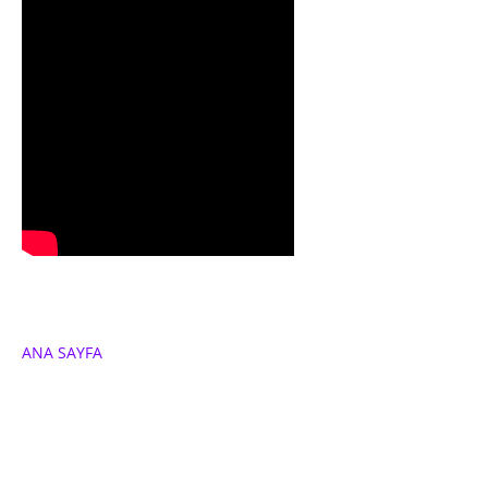
ANA SAYFA