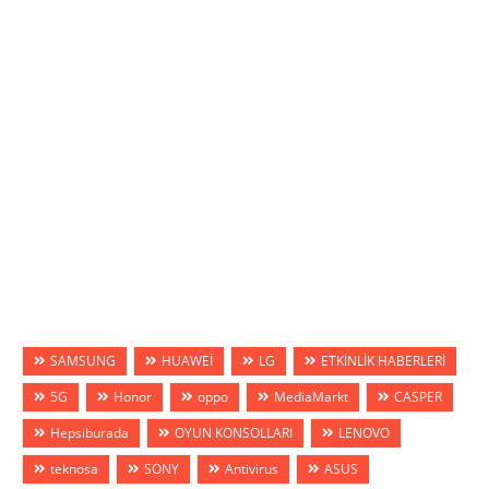
SAMSUNG
HUAWEİ
LG
ETKİNLİK HABERLERİ
5G
Honor
oppo
MediaMarkt
CASPER
Hepsiburada
OYUN KONSOLLARI
LENOVO
teknosa
SONY
Antivirus
ASUS