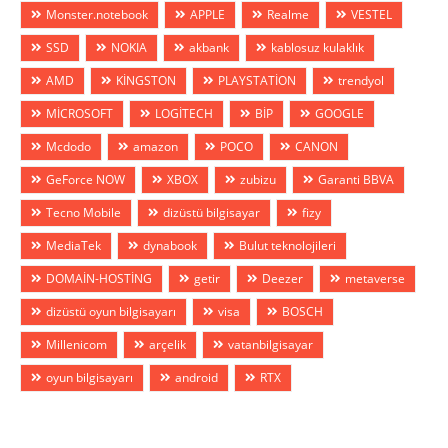
Monster.notebook
APPLE
Realme
VESTEL
SSD
NOKIA
akbank
kablosuz kulaklık
AMD
KİNGSTON
PLAYSTATİON
trendyol
MİCROSOFT
LOGİTECH
BİP
GOOGLE
Mcdodo
amazon
POCO
CANON
GeForce NOW
XBOX
zubizu
Garanti BBVA
Tecno Mobile
dizüstü bilgisayar
fizy
MediaTek
dynabook
Bulut teknolojileri
DOMAİN-HOSTİNG
getir
Deezer
metaverse
dizüstü oyun bilgisayarı
visa
BOSCH
Millenicom
arçelik
vatanbilgisayar
oyun bilgisayarı
android
RTX