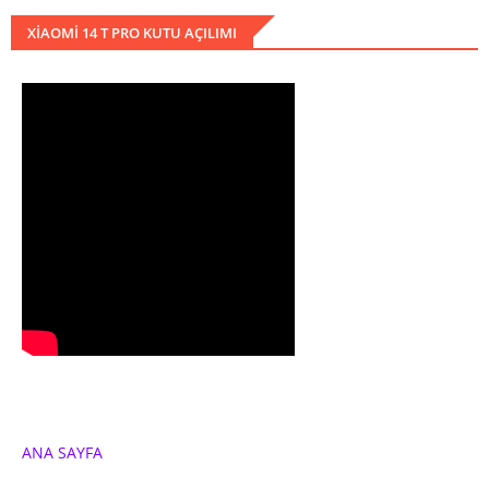
XIAOMI 14 T PRO KUTU AÇILIMI
ANA SAYFA