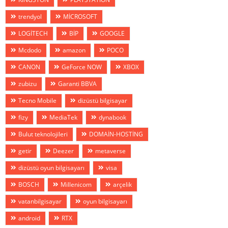
trendyol
MİCROSOFT
LOGİTECH
BİP
GOOGLE
Mcdodo
amazon
POCO
CANON
GeForce NOW
XBOX
zubizu
Garanti BBVA
Tecno Mobile
dizüstü bilgisayar
fizy
MediaTek
dynabook
Bulut teknolojileri
DOMAİN-HOSTİNG
getir
Deezer
metaverse
dizüstü oyun bilgisayarı
visa
BOSCH
Millenicom
arçelik
vatanbilgisayar
oyun bilgisayarı
android
RTX