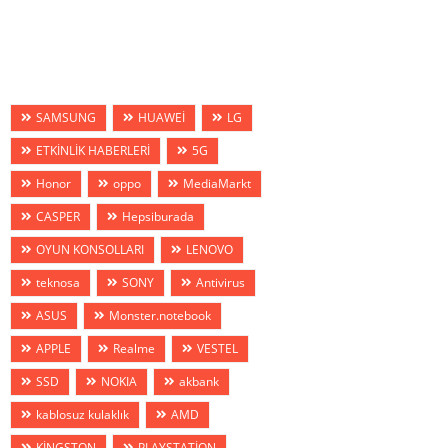
SAMSUNG
HUAWEİ
LG
ETKİNLİK HABERLERİ
5G
Honor
oppo
MediaMarkt
CASPER
Hepsiburada
OYUN KONSOLLARI
LENOVO
teknosa
SONY
Antivirus
ASUS
Monster.notebook
APPLE
Realme
VESTEL
SSD
NOKIA
akbank
kablosuz kulaklık
AMD
KİNGSTON
PLAYSTATİON