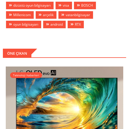
dizüstü oyun bilgisayarı
visa
BOSCH
Millenicom
arçelik
vatanbilgisayar
oyun bilgisayarı
android
RTX
ÖNE ÇIKAN
Teknoloji haberleri