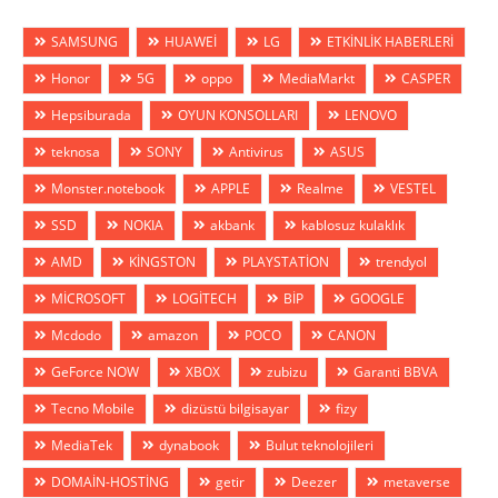
SAMSUNG
HUAWEİ
LG
ETKİNLİK HABERLERİ
Honor
5G
oppo
MediaMarkt
CASPER
Hepsiburada
OYUN KONSOLLARI
LENOVO
teknosa
SONY
Antivirus
ASUS
Monster.notebook
APPLE
Realme
VESTEL
SSD
NOKIA
akbank
kablosuz kulaklık
AMD
KİNGSTON
PLAYSTATİON
trendyol
MİCROSOFT
LOGİTECH
BİP
GOOGLE
Mcdodo
amazon
POCO
CANON
GeForce NOW
XBOX
zubizu
Garanti BBVA
Tecno Mobile
dizüstü bilgisayar
fizy
MediaTek
dynabook
Bulut teknolojileri
DOMAİN-HOSTİNG
getir
Deezer
metaverse