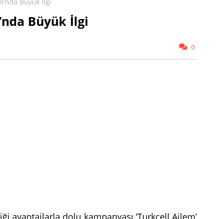
lı’nda Büyük İlgi
ı’nda Büyük İlgi
0
rdiği avantajlarla dolu kampanyası ‘Turkcell Ailem’