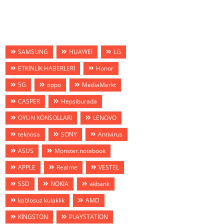
SAMSUNG
HUAWEİ
LG
ETKİNLİK HABERLERİ
Honor
5G
oppo
MediaMarkt
CASPER
Hepsiburada
OYUN KONSOLLARI
LENOVO
teknosa
SONY
Antivirus
ASUS
Monster.notebook
APPLE
Realme
VESTEL
SSD
NOKIA
akbank
kablosuz kulaklık
AMD
KİNGSTON
PLAYSTATİON