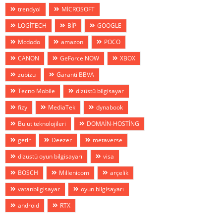
trendyol
MİCROSOFT
LOGİTECH
BİP
GOOGLE
Mcdodo
amazon
POCO
CANON
GeForce NOW
XBOX
zubizu
Garanti BBVA
Tecno Mobile
dizüstü bilgisayar
fizy
MediaTek
dynabook
Bulut teknolojileri
DOMAİN-HOSTİNG
getir
Deezer
metaverse
dizüstü oyun bilgisayarı
visa
BOSCH
Millenicom
arçelik
vatanbilgisayar
oyun bilgisayarı
android
RTX