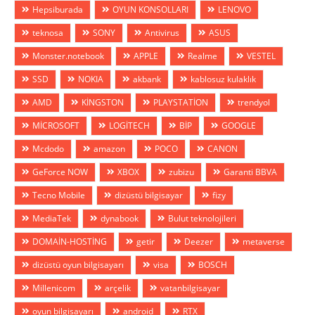
Hepsiburada
OYUN KONSOLLARI
LENOVO
teknosa
SONY
Antivirus
ASUS
Monster.notebook
APPLE
Realme
VESTEL
SSD
NOKIA
akbank
kablosuz kulaklık
AMD
KİNGSTON
PLAYSTATİON
trendyol
MİCROSOFT
LOGİTECH
BİP
GOOGLE
Mcdodo
amazon
POCO
CANON
GeForce NOW
XBOX
zubizu
Garanti BBVA
Tecno Mobile
dizüstü bilgisayar
fizy
MediaTek
dynabook
Bulut teknolojileri
DOMAİN-HOSTİNG
getir
Deezer
metaverse
dizüstü oyun bilgisayarı
visa
BOSCH
Millenicom
arçelik
vatanbilgisayar
oyun bilgisayarı
android
RTX