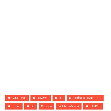
SAMSUNG
HUAWEİ
LG
ETKİNLİK HABERLERİ
Honor
5G
oppo
MediaMarkt
CASPER