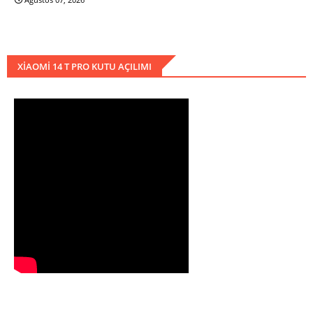
XIAOMI 14 T PRO KUTU AÇILIMI