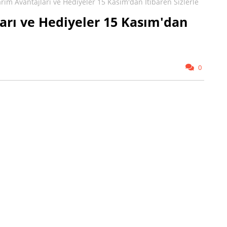
ım Avantajları ve Hediyeler 15 Kasım'dan İtibaren Sizlerle
rı ve Hediyeler 15 Kasım'dan
0