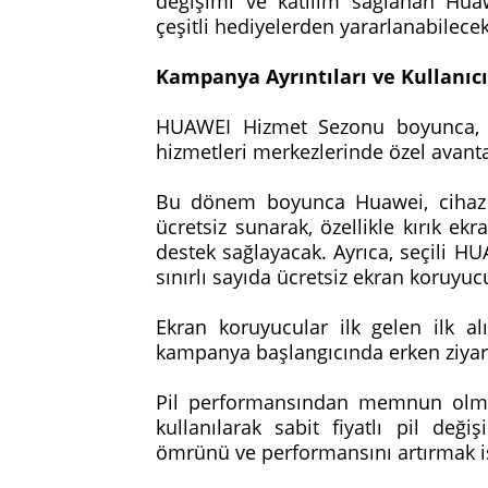
değişimi ve katılım sağlanan Hua
çeşitli hediyelerden yararlanabilece
Kampanya Ayrıntıları ve Kullanıcı
HUAWEI Hizmet Sezonu boyunca, kul
hizmetleri merkezlerinde özel avanta
Bu dönem boyunca Huawei, cihaz ona
ücretsiz sunarak, özellikle kırık ek
destek sağlayacak. Ayrıca, seçili H
sınırlı sayıda ücretsiz ekran koruyu
Ekran koruyucular ilk gelen ilk alı
kampanya başlangıcında erken ziyare
Pil performansından memnun olmaya
kullanılarak sabit fiyatlı pil değ
ömrünü ve performansını artırmak ist