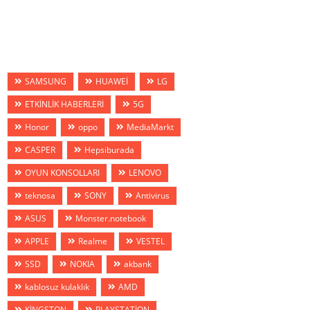
SAMSUNG
HUAWEİ
LG
ETKİNLİK HABERLERİ
5G
Honor
oppo
MediaMarkt
CASPER
Hepsiburada
OYUN KONSOLLARI
LENOVO
teknosa
SONY
Antivirus
ASUS
Monster.notebook
APPLE
Realme
VESTEL
SSD
NOKIA
akbank
kablosuz kulaklık
AMD
KİNGSTON
PLAYSTATİON