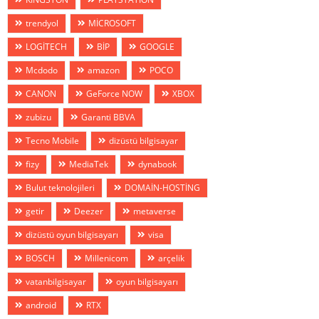
trendyol
MİCROSOFT
LOGİTECH
BİP
GOOGLE
Mcdodo
amazon
POCO
CANON
GeForce NOW
XBOX
zubizu
Garanti BBVA
Tecno Mobile
dizüstü bilgisayar
fizy
MediaTek
dynabook
Bulut teknolojileri
DOMAİN-HOSTİNG
getir
Deezer
metaverse
dizüstü oyun bilgisayarı
visa
BOSCH
Millenicom
arçelik
vatanbilgisayar
oyun bilgisayarı
android
RTX