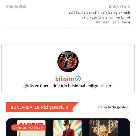
DAHA ESKI
DAHA YENI
S24 FE, FE Serisi’nin En Geniş Ekranlı
ve En güçlü İşlemcili ve En iyi
Kameralı Yeni Üyesi
bilisim
görüş ve önerileriniz için bilisimhaber@gmail.com
BUNLARDA ILGINIZI ÇEKEBILIR
Daha fazla göster
ETKİNLİK HABERLERİ