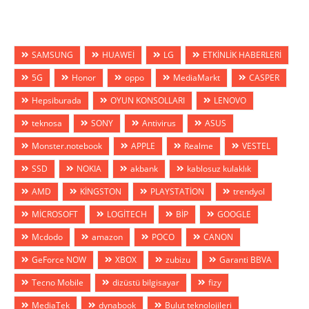
SAMSUNG
HUAWEİ
LG
ETKİNLİK HABERLERİ
5G
Honor
oppo
MediaMarkt
CASPER
Hepsiburada
OYUN KONSOLLARI
LENOVO
teknosa
SONY
Antivirus
ASUS
Monster.notebook
APPLE
Realme
VESTEL
SSD
NOKIA
akbank
kablosuz kulaklık
AMD
KİNGSTON
PLAYSTATİON
trendyol
MİCROSOFT
LOGİTECH
BİP
GOOGLE
Mcdodo
amazon
POCO
CANON
GeForce NOW
XBOX
zubizu
Garanti BBVA
Tecno Mobile
dizüstü bilgisayar
fizy
MediaTek
dynabook
Bulut teknolojileri