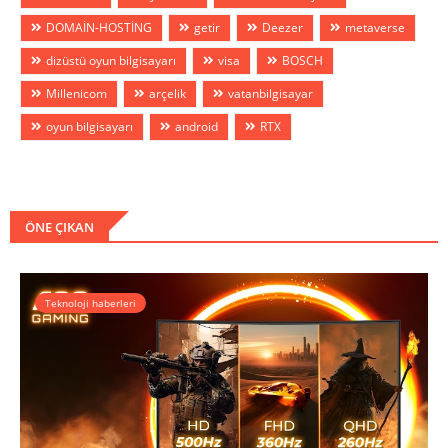
DOMAİN-HOSTİNG
getir
Deezer
metaverse
dizüstü oyun bilgisayarı
visa
BOSCH
Millenicom
arçelik
vatanbilgisayar
oyun bilgisayarı
android
RTX
ÖNE ÇIKAN
Teknoloji haberleri