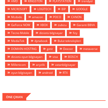
AMD
KİNGSTON
PLAYSTATİON
trendyol
MİCROSOFT
LOGİTECH
BİP
GOOGLE
Mcdodo
amazon
POCO
CANON
GeForce NOW
XBOX
zubizu
Garanti BBVA
Tecno Mobile
dizüstü bilgisayar
fizy
MediaTek
dynabook
Bulut teknolojileri
DOMAİN-HOSTİNG
getir
Deezer
metaverse
dizüstü oyun bilgisayarı
visa
BOSCH
Millenicom
arçelik
vatanbilgisayar
oyun bilgisayarı
android
RTX
ÖNE ÇIKAN