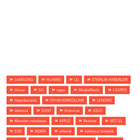
SAMSUNG
HUAWEİ
LG
ETKİNLİK HABERLERİ
Honor
5G
oppo
MediaMarkt
CASPER
Hepsiburada
OYUN KONSOLLARI
LENOVO
teknosa
SONY
Antivirus
ASUS
Monster.notebook
APPLE
Realme
VESTEL
SSD
NOKIA
akbank
kablosuz kulaklık