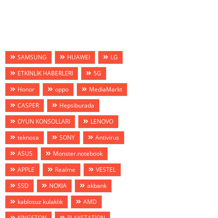
SAMSUNG
HUAWEİ
LG
ETKİNLİK HABERLERİ
5G
Honor
oppo
MediaMarkt
CASPER
Hepsiburada
OYUN KONSOLLARI
LENOVO
teknosa
SONY
Antivirus
ASUS
Monster.notebook
APPLE
Realme
VESTEL
SSD
NOKIA
akbank
kablosuz kulaklık
AMD
KİNGSTON
PLAYSTATİON