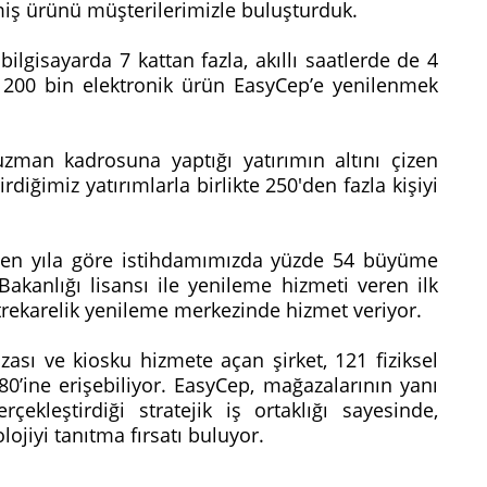
miş ürünü müşterilerimizle buluşturduk.
ilgisayarda 7 kattan fazla, akıllı saatlerde de 4
te 200 bin elektronik ürün EasyCep’e yenilenmek
man kadrosuna yaptığı yatırımın altını çizen
rdiğimiz yatırımlarla birlikte 250'den fazla kişiyi
eçen yıla göre istihdamımızda yüzde 54 büyüme
 Bakanlığı lisansı ile yenileme hizmeti veren ilk
trekarelik yenileme merkezinde hizmet veriyor.
ası ve kiosku hizmete açan şirket, 121 fiziksel
0’ine erişebiliyor. EasyCep, mağazalarının yanı
çekleştirdiği stratejik iş ortaklığı sayesinde,
lojiyi tanıtma fırsatı buluyor.