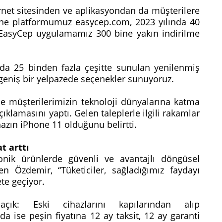
ernet sitesinden ve aplikasyondan da müşterilere
nline platformumuz easycep.com, 2023 yılında 40
 EasyCep uygulamamız 300 bine yakın indirilme
da 25 binden fazla çeşitte sunulan yenilenmiş
k geniş bir yelpazede seçenekler sunuyoruz.
zle müşterilerimizin teknoloji dünyalarına katma
lamasını yaptı. Gelen taleplerle ilgili rakamlar
hazın iPhone 11 olduğunu belirtti.
t arttı
onik ürünlerde güvenli ve avantajlı döngüsel
yen Özdemir, “Tüketiciler, sağladığımız faydayı
te geçiyor.
k: Eski cihazlarını kapılarından alıp
da ise peşin fiyatına 12 ay taksit, 12 ay garanti