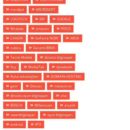
trendyol
MİCROSOFT
LOGİTECH
BİP
GOOGLE
Mcdodo
amazon
POCO
CANON
GeForce NOW
XBOX
zubizu
Garanti BBVA
Tecno Mobile
dizüstü bilgisayar
fizy
MediaTek
dynabook
Bulut teknolojileri
DOMAİN-HOSTİNG
getir
Deezer
metaverse
dizüstü oyun bilgisayarı
visa
BOSCH
Millenicom
arçelik
vatanbilgisayar
oyun bilgisayarı
android
RTX