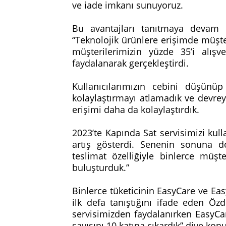
ve iade imkanı sunuyoruz.
Bu avantajları tanıtmaya devam 
“Teknolojik ürünlere erişimde müşter
müşterilerimizin yüzde 35’i alışve
faydalanarak gerçekleştirdi.
Kullanıcılarımızın cebini düşünü
kolaylaştırmayı atlamadık ve devreye
erişimi daha da kolaylaştırdık.
2023’te Kapında Sat servisimizi kulla
artış gösterdi. Senenin sonuna d
teslimat özelliğiyle binlerce müşt
buluşturduk.”
Binlerce tüketicinin EasyCare ve Eas
ilk defa tanıştığını ifade eden Öz
servisimizden faydalanırken EasyCare
sayısını 10 katına çıkardık” diye kon