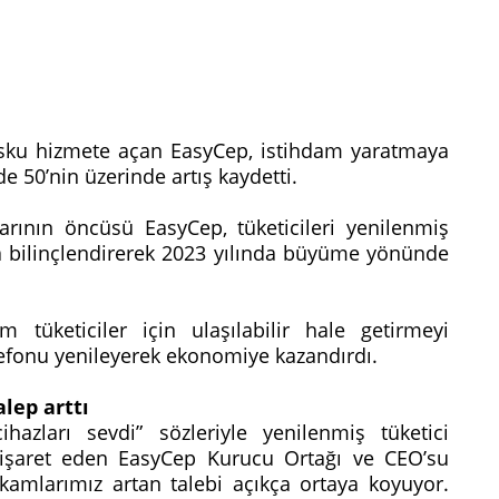
osku hizmete açan EasyCep, istihdam yaratmaya
e 50’nin üzerinde artış kaydetti.
rının öncüsü EasyCep, tüketicileri yenilenmiş
da bilinçlendirerek 2023 yılında büyüme yönünde
 tüketiciler için ulaşılabilir hale getirmeyi
elefonu yenileyerek ekonomiye kazandırdı.
lep arttı
hazları sevdi” sözleriyle yenilenmiş tüketici
a işaret eden EasyCep Kurucu Ortağı ve CEO’su
mlarımız artan talebi açıkça ortaya koyuyor.