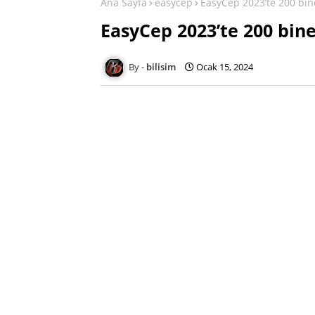
Ana Sayfa
easycep
EasyCep 2023’te 200 bine
EasyCep 2023’te 200 bine
bilisim
Ocak 15, 2024