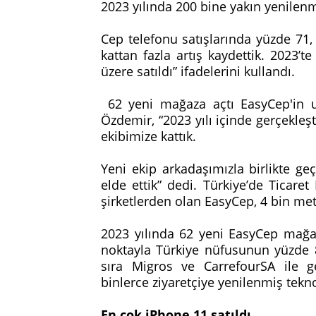
2023 yılında 200 bine yakın yenilen
Cep telefonu satışlarında yüzde 71, b
kattan fazla artış kaydettik. 2023’
üzere satıldı” ifadelerini kullandı.
62 yeni mağaza açtı EasyCep'in uz
Özdemir, “2023 yılı içinde gerçekleşti
ekibimize kattık.
Yeni ekip arkadaşımızla birlikte g
elde ettik” dedi. Türkiye’de Ticaret
şirketlerden olan EasyCep, 4 bin me
2023 yılında 62 yeni EasyCep mağaz
noktayla Türkiye nüfusunun yüzde 8
sıra Migros ve CarrefourSA ile ger
binlerce ziyaretçiye yenilenmiş tekno
En çok iPhone 11 satıldı