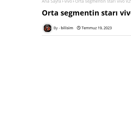
Ana Sayfa
vivo
Orta segmentin starı vivo V29
Orta segmentin starı viv
bilisim
Temmuz 19, 2023