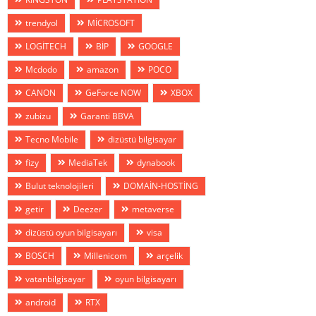
trendyol
MİCROSOFT
LOGİTECH
BİP
GOOGLE
Mcdodo
amazon
POCO
CANON
GeForce NOW
XBOX
zubizu
Garanti BBVA
Tecno Mobile
dizüstü bilgisayar
fizy
MediaTek
dynabook
Bulut teknolojileri
DOMAİN-HOSTİNG
getir
Deezer
metaverse
dizüstü oyun bilgisayarı
visa
BOSCH
Millenicom
arçelik
vatanbilgisayar
oyun bilgisayarı
android
RTX