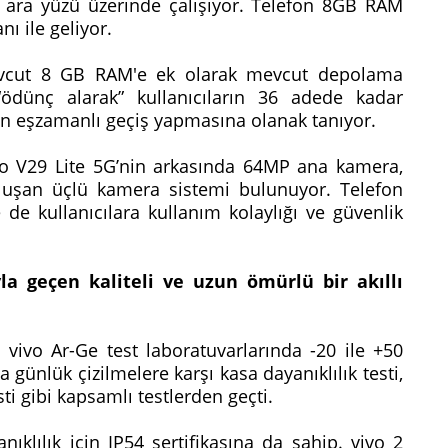
 ara yüzü üzerinde çalışıyor. Telefon 8GB RAM
ı ile geliyor.
mevcut 8 GB RAM'e ek olarak mevcut depolama
ödünç alarak” kullanıcıların 36 adede kadar
 eşzamanlı geçiş yapmasına olanak tanıyor.
 V29 Lite 5G’nin arkasında 64MP ana kamera,
uşan üçlü kamera sistemi bulunuyor. Telefon
 de kullanıcılara kullanım kolaylığı ve güvenlik
yla geçen kaliteli ve uzun ömürlü bir akıllı
 vivo Ar-Ge test laboratuvarlarında -20 ile +50
 günlük çizilmelere karşı kasa dayanıklılık testi,
ti gibi kapsamlı testlerden geçti.
nıklılık için IP54 sertifikasına da sahip. vivo 2