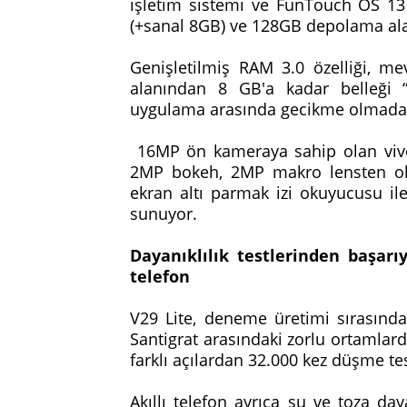
işletim sistemi ve FunTouch OS 13
(+sanal 8GB) ve 128GB depolama alan
Genişletilmiş RAM 3.0 özelliği, 
alanından 8 GB'a kadar belleği “
uygulama arasında gecikme olmadan
16MP ön kameraya sahip olan vivo
2MP bokeh, 2MP makro lensten ol
ekran altı parmak izi okuyucusu ile
sunuyor.
Dayanıklılık testlerinden başarı
telefon
V29 Lite, deneme üretimi sırasında
Santigrat arasındaki zorlu ortamlarda
farklı açılardan 32.000 kez düşme tes
Akıllı telefon ayrıca su ve toza daya