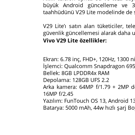
büyük Android güncelleme ve 3 
taahhüdünü V29 Lite modelinde de 
V29 Lite’ı satın alan tüketiciler, t
güvenlik güncellemesi alarak daha 
Vivo V29 Lite özellikler:
Ekran: 6.78 inç, FHD+, 120Hz, 1300 
İşlemci: Qualcomm Snapdragon 69
Bellek: 8GB LPDDR4x RAM
Depolama: 128GB UFS 2.2
Arka kamera: 64MP f/1.79 + 2MP d
16MP f/2.45
Yazılım: FunTouch OS 13, Android 1
Batarya: 5000 mAh, 44w hızlı şarj Bo