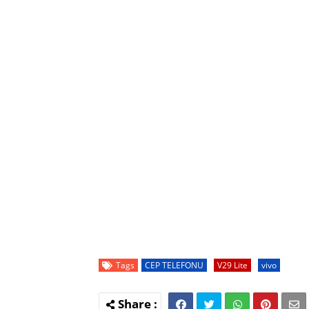
Tags
CEP TELEFONU
V29 Lite
vivo