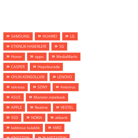
SAMSUNG
HUAWEİ
LG
ETKİNLİK HABERLERİ
5G
Honor
oppo
MediaMarkt
CASPER
Hepsiburada
OYUN KONSOLLARI
LENOVO
teknosa
SONY
Antivirus
ASUS
Monster.notebook
APPLE
Realme
VESTEL
SSD
NOKIA
akbank
kablosuz kulaklık
AMD
KİNGSTON
PLAYSTATİON