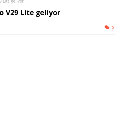
 Lite geliyor
o V29 Lite geliyor
0