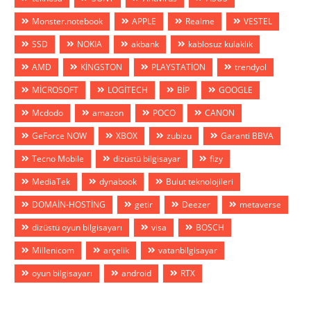
Monster.notebook
APPLE
Realme
VESTEL
SSD
NOKIA
akbank
kablosuz kulaklık
AMD
KİNGSTON
PLAYSTATİON
trendyol
MİCROSOFT
LOGİTECH
BİP
GOOGLE
Mcdodo
amazon
POCO
CANON
GeForce NOW
XBOX
zubizu
Garanti BBVA
Tecno Mobile
dizüstü bilgisayar
fizy
MediaTek
dynabook
Bulut teknolojileri
DOMAİN-HOSTİNG
getir
Deezer
metaverse
dizüstü oyun bilgisayarı
visa
BOSCH
Millenicom
arçelik
vatanbilgisayar
oyun bilgisayarı
android
RTX