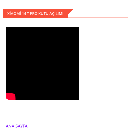
XIAOMI 14 T PRO KUTU AÇILIMI
ANA SAYFA