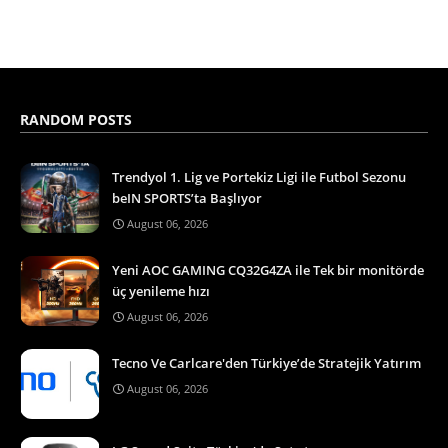
RANDOM POSTS
Trendyol 1. Lig ve Portekiz Ligi ile Futbol Sezonu
beIN SPORTS’ta Başlıyor
August 06, 2026
Yeni AOC GAMING CQ32G4ZA ile Tek bir monitörde
üç yenileme hızı
August 06, 2026
Tecno Ve Carlcare'den Türkiye’de Stratejik Yatırım
August 06, 2026