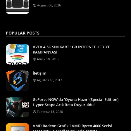
August 06, 2026
POPULAR POSTS
AVEA 4.5G SIM KART 1GB İNTERNET HEDİYE
KAMPANYASI
Aralık 18, 2015
İletişim
Ağustos 18, 2017
GeForce NOW’da ‘Oyuna Hazır’ (Special Edition):
Hyper Scape Açık Beta Duyuruldu!
Temmuz 13, 2020
AMD Radeon Grafikli AMD Ryzen 4000 Serisi
Masaüstü İşlemciler yakında satışta