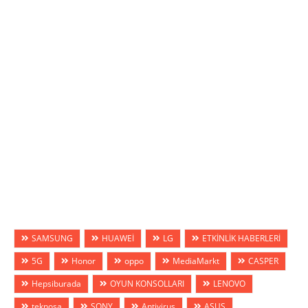
SAMSUNG
HUAWEİ
LG
ETKİNLİK HABERLERİ
5G
Honor
oppo
MediaMarkt
CASPER
Hepsiburada
OYUN KONSOLLARI
LENOVO
teknosa
SONY
Antivirus
ASUS