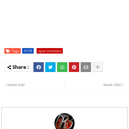
Tags
ACER
oyun monitörü
DAHA ESKI
DAHA YENI