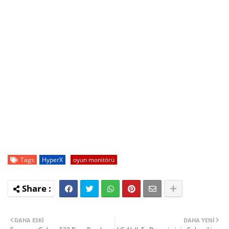
Tags
HyperX
oyun monitörü
DAHA ESKI
DAHA YENI