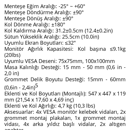
Menteşe Eğim Aralığı: -25° ~ +60°
Menteşe Döndürme Aralığı: ±90°
Menteşe Dönüş Aralığı: ±90°
Kol Dönme Aralığı: ±180°
Kol Kaldırma Aralığı: 31.2±0.5cm (12.4±0.2in)
Sütun Yükseklik Aralığı: 25.5cm (10.0in)
Uyumlu Ekran Boyutları: ≤32"
Monitör Ağırlık Kapasitesi: Kol başına ≤9.1kg 
(20lbs)
Uyumlu VESA Deseni: 75x75mm, 100x100mm
Masa Kalınlığı Desteği: 15 mm - 50 mm (0,6 in - 
2,0 in)
Grommet Delik Boyutu Desteği: 15mm - 60mm 
5
(0,6in - 2,4in)
Eklenti ve Kol Boyutları (Montajlı): 547 x 447 x 119 
mm (21,54 x 17,60 x 4,69 inç)
Eklenti ve Kol Ağırlığı: 4,7 kg (10,3 lbs)
Aksesuarlar: 4x VESA monitör kelebek vidaları, 2x 
grommet montaj plakaları, 1x grommet montaj 
vidası, 4x arka yıldız başlı vidalar, 2x altıgen 
anahtar