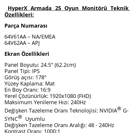
HyperX Armada 25 Oyun Monitörü Teknik 
Özellikleri:
Parça Numarası
64V61AA – NA/EMEA
64V62AA – APJ
Ekran Özellikleri
Panel Boyutu: 24.5" (62.2cm)
Panel Tipi: IPS
Görüş açısı: 178°
Yüzey Kaplama: Mat
En Boy Oranı: 16:9
Yerel Çözünürlük: 1920x1080 (FHD)
Maksimum Yenileme Hızı: 240Hz
®
Değişken Tazeleme Oranı Teknolojisi: NVIDIA
 G-
® 
SYNC
 Uyumlu
Değişken Tazeleme Oranı Aralığı: 48 - 240Hz
Kontrast Oranı: 1000:1