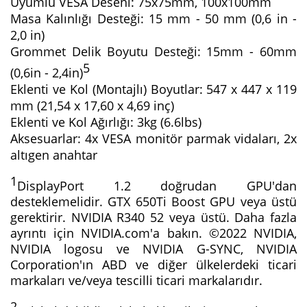
Uyumlu VESA Deseni: 75x75mm, 100x100mm
Masa Kalınlığı Desteği: 15 mm - 50 mm (0,6 in - 
2,0 in)
Grommet Delik Boyutu Desteği: 15mm - 60mm 
5
(0,6in - 2,4in)
Eklenti ve Kol (Montajlı) Boyutlar: 547 x 447 x 119 
mm (21,54 x 17,60 x 4,69 inç)
Eklenti ve Kol Ağırlığı: 3kg (6.6lbs)
Aksesuarlar: 4x VESA monitör parmak vidaları, 2x 
altıgen anahtar
1
DisplayPort 1.2 doğrudan GPU'dan 
desteklemelidir. GTX 650Ti Boost GPU veya üstü 
gerektirir. NVIDIA R340 52 veya üstü. Daha fazla 
ayrıntı için NVIDIA.com'a bakın. ©2022 NVIDIA, 
NVIDIA logosu ve NVIDIA G-SYNC, NVIDIA 
Corporation'ın ABD ve diğer ülkelerdeki ticari 
markaları ve/veya tescilli ticari markalarıdır.
2