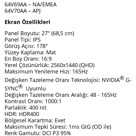
64V69AA – NA/EMEA
64V70AA – APJ
Ekran Özellikleri
Panel Boyutu: 27" (68,5 cm)
Panel Tipi: IPS
Görüş Açısı: 178°
Yüzey Kaplama: Mat
En Boy Oranı: 16:9
Yerel Çözünürlük: 2560x1440 (QHD)
Maksimum Yenileme Hızı: 165Hz
®
Değişken Tazeleme Oranı Teknolojisi: NVIDIA
 G-
® 
SYNC
 Uyumlu
Değişken Tazeleme Oranı Aralığı: 48 - 165Hz
Kontrast Oranı: 1000:1
Parlaklık: 400 nit
HDR: HDR400
Bölgesel Karartma: Evet
Maksimum Tepki Süresi: 1ms GtG (OD ile)
Renk Gamutu: DCI P3 95%