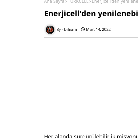
Ana Sayfa
TURKCELL
Enerjicell’den yenilene
Enerjicell’den yenilenebi
bilisim
Mart 14, 2022
Her alanda sürdürülebilirlik misyonu