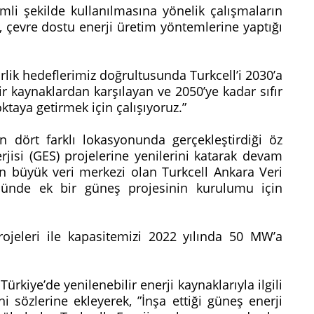
mli şekilde kullanılmasına yönelik çalışmaların
, çevre dostu enerji üretim yöntemlerine yaptığı
ik hedeflerimiz doğrultusunda Turkcell’i 2030’a
lir kaynaklardan karşılayan ve 2050’ye kadar sıfır
taya getirmek için çalışıyoruz.”
nin dört farklı lokasyonunda gerçekleştirdiği öz
isi (GES) projelerine yenilerini katarak devam
en büyük veri merkezi olan Turkcell Ankara Veri
nde ek bir güneş projesinin kurulumu için
rojeleri ile kapasitemizi 2022 yılında 50 MW’a
ürkiye’de yenilenebilir enerji kaynaklarıyla ilgili
 sözlerine ekleyerek, ”İnşa ettiği güneş enerji