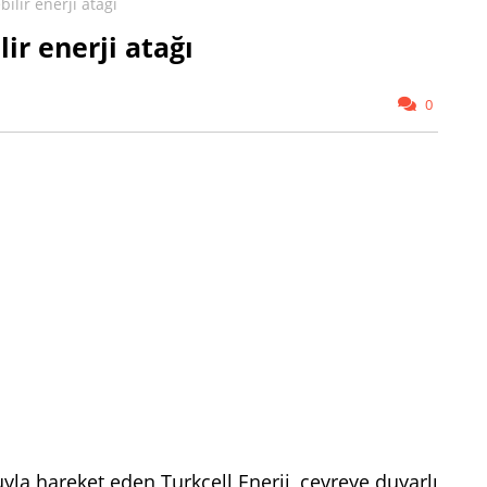
bilir enerji atağı
lir enerji atağı
0
yla hareket eden Turkcell Enerji, çevreye duyarlı