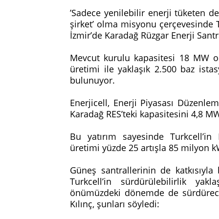
’Sadece yenilebilir enerji tüketen d
şirket’ olma misyonu çerçevesinde Tu
İzmir’de Karadağ Rüzgar Enerji Santra
Mevcut kurulu kapasitesi 18 MW ol
üretimi ile yaklaşık 2.500 baz ista
bulunuyor.
Enerjicell, Enerji Piyasası Düzenl
Karadağ RES’teki kapasitesini 4,8 MW
Bu yatırım sayesinde Turkcell’in 
üretimi yüzde 25 artışla 85 milyon k
Güneş santrallerinin de katkısıyl
Turkcell’in sürdürülebilirlik yak
önümüzdeki dönemde de sürdürecekl
Kılınç, şunları söyledi: