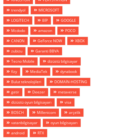
trendyol
MİCROSOFT
LOGİTECH
BİP
GOOGLE
Mcdodo
amazon
POCO
CANON
GeForce NOW
XBOX
zubizu
Garanti BBVA
Tecno Mobile
dizüstü bilgisayar
fizy
MediaTek
dynabook
Bulut teknolojileri
DOMAİN-HOSTİNG
getir
Deezer
metaverse
dizüstü oyun bilgisayarı
visa
BOSCH
Millenicom
arçelik
vatanbilgisayar
oyun bilgisayarı
android
RTX