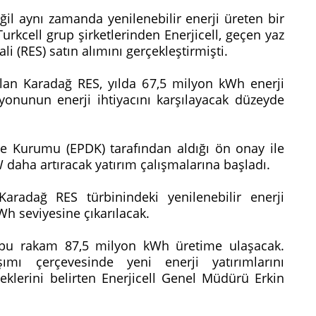
eğil aynı zamanda yenilenebilir enerji üreten bir
rkcell grup şirketlerinden Enerjicell, geçen yaz
li (RES) satın alımını gerçekleştirmişti.
an Karadağ RES, yılda 67,5 milyon kWh enerji
syonunun enerji ihtiyacını karşılayacak düzeyde
eme Kurumu (EPDK) tarafından aldığı ön onay ile
 daha artıracak yatırım çalışmalarına başladı.
Karadağ RES türbinindeki yenilenebilir enerji
Wh seviyesine çıkarılacak.
a bu rakam 87,5 milyon kWh üretime ulaşacak.
laşımı çerçevesinde yeni enerji yatırımlarını
erini belirten Enerjicell Genel Müdürü Erkin