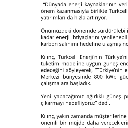
“Dünyada enerji kaynaklarının veri
önem kazanmasıyla birlikte Turkcell
yatırımları da hızla artırıyor.
Önümüzdeki dönemde sürdürülebilirl
kadar enerji ihtiyaçlarını yenilenebi
karbon salınımı hedefine ulaşmış nok
Kılınç, Turkcell Enerji’nin Türkiye’
tüketim modeline uygun güneş enerj
edeceğini söyleyerek, “Türkiye’nin 
Merkezi bünyesinde 800 kWp gücü
çalışmalara başladık.
Yeni yapacağımız ağırlıklı güneş p
çıkarmayı hedefliyoruz” dedi.
Kılınç, yakın zamanda müşterilerine T
önemli bir müjde daha vereceklerini