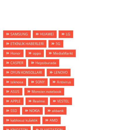
SAMSUNG
HUAWEİ
LG
ETKİNLİK HABERLERİ
5G
Honor
oppo
MediaMarkt
CASPER
Hepsiburada
OYUN KONSOLLARI
LENOVO
teknosa
SONY
Antivirus
ASUS
Monster.notebook
APPLE
Realme
VESTEL
SSD
NOKIA
akbank
kablosuz kulaklık
AMD
KİNGSTON
PLAYSTATİON