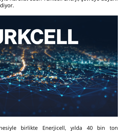
diyor.
mesiyle birlikte Enerjicell, yılda 40 bin ton