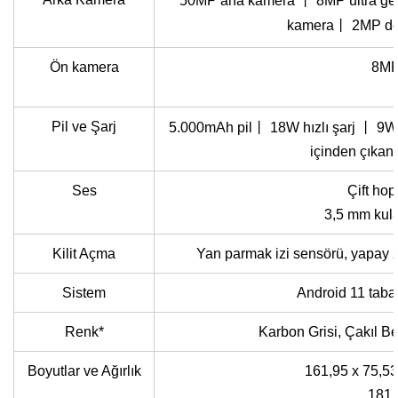
50MP ana kamera
丨
8MP ultra ge
kamera
丨
2MP der
Ön kamera
8M
Pil ve Şarj
5.000mAh pil
丨
18W hızlı şarj
丨
9W 
içinden çıkan 
Ses
Çift hop
3,5 mm kulak
Kilit Açma
Yan parmak izi sensörü, yapay z
Sistem
Android 11 taba
Renk*
Karbon Grisi, Çakıl B
Boyutlar ve Ağırlık
161,95 x 75,5
181 