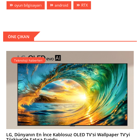
oyun bilgisayarı
android
RTX
ÖNE ÇIKAN
Teknoloji haberleri
LG, Dünyanın En İnce Kablosuz OLED TV’si Wallpaper TV’yi
Türkiye’de Satışa Sundu