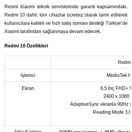
Resmi Xiaomi teknik servislerinde garanti kapsamındaki,
Redmi 10 dahil, tüm cihazlar ücretsiz olarak tamir edilerek
kullanıcılara kaliteli ve hızlı satış sonrası desteği Türkiye’de
Xiaomi tarafından sağlanmaya devam edecek.
Redmi 10 Özellikleri
Redmi
İşlemci
MediaTek H
Ekran
6,5 İnç FHD+ 
2400 x 1080 
AdaptiveSync ekranla 90Hz y
Reading Mode 3.0, 
Arka Kamera