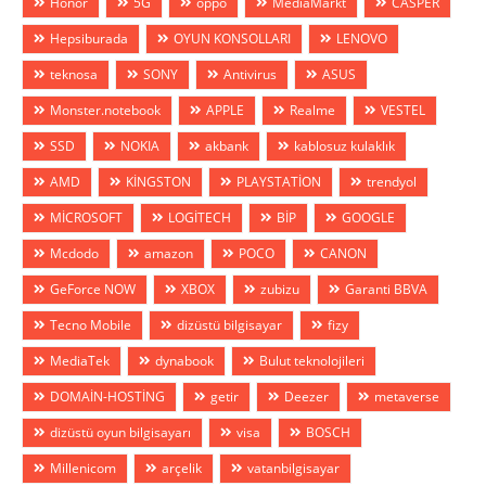
Honor
5G
oppo
MediaMarkt
CASPER
Hepsiburada
OYUN KONSOLLARI
LENOVO
teknosa
SONY
Antivirus
ASUS
Monster.notebook
APPLE
Realme
VESTEL
SSD
NOKIA
akbank
kablosuz kulaklık
AMD
KİNGSTON
PLAYSTATİON
trendyol
MİCROSOFT
LOGİTECH
BİP
GOOGLE
Mcdodo
amazon
POCO
CANON
GeForce NOW
XBOX
zubizu
Garanti BBVA
Tecno Mobile
dizüstü bilgisayar
fizy
MediaTek
dynabook
Bulut teknolojileri
DOMAİN-HOSTİNG
getir
Deezer
metaverse
dizüstü oyun bilgisayarı
visa
BOSCH
Millenicom
arçelik
vatanbilgisayar