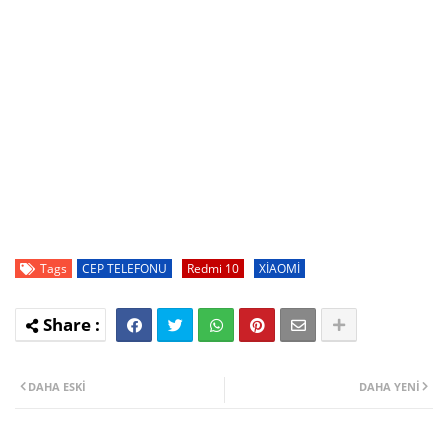
Tags
CEP TELEFONU
Redmi 10
XİAOMİ
DAHA ESKI
DAHA YENI