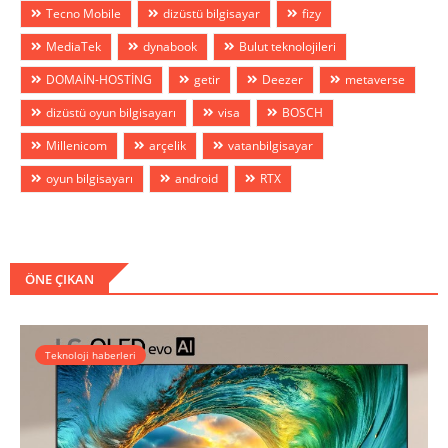
Tecno Mobile
dizüstü bilgisayar
fizy
MediaTek
dynabook
Bulut teknolojileri
DOMAİN-HOSTİNG
getir
Deezer
metaverse
dizüstü oyun bilgisayarı
visa
BOSCH
Millenicom
arçelik
vatanbilgisayar
oyun bilgisayarı
android
RTX
ÖNE ÇIKAN
Teknoloji haberleri