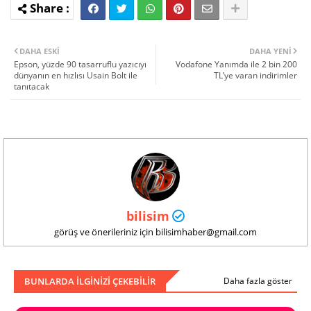
DAHA ESKI
DAHA YENI
Epson, yüzde 90 tasarruflu yazıcıyı
Vodafone Yanımda ile 2 bin 200
dünyanın en hızlısı Usain Bolt ile
TL’ye varan indirimler
tanıtacak
bilisim
görüş ve önerileriniz için bilisimhaber@gmail.com
BUNLARDA ILGINIZI ÇEKEBILIR
Daha fazla göster