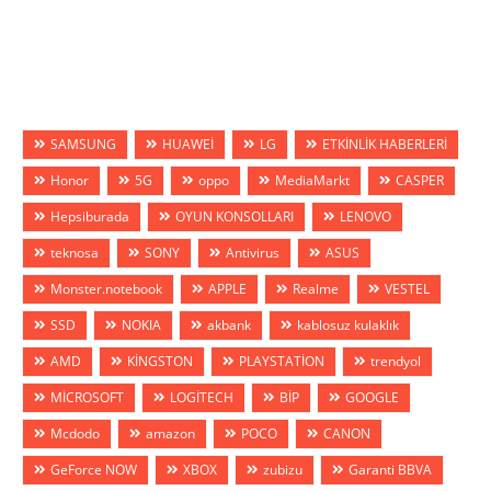
SAMSUNG
HUAWEİ
LG
ETKİNLİK HABERLERİ
Honor
5G
oppo
MediaMarkt
CASPER
Hepsiburada
OYUN KONSOLLARI
LENOVO
teknosa
SONY
Antivirus
ASUS
Monster.notebook
APPLE
Realme
VESTEL
SSD
NOKIA
akbank
kablosuz kulaklık
AMD
KİNGSTON
PLAYSTATİON
trendyol
MİCROSOFT
LOGİTECH
BİP
GOOGLE
Mcdodo
amazon
POCO
CANON
GeForce NOW
XBOX
zubizu
Garanti BBVA