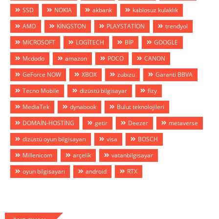
SSD
NOKIA
akbank
kablosuz kulaklık
AMD
KİNGSTON
PLAYSTATİON
trendyol
MİCROSOFT
LOGİTECH
BİP
GOOGLE
Mcdodo
amazon
POCO
CANON
GeForce NOW
XBOX
zubizu
Garanti BBVA
Tecno Mobile
dizüstü bilgisayar
fizy
MediaTek
dynabook
Bulut teknolojileri
DOMAİN-HOSTİNG
getir
Deezer
metaverse
dizüstü oyun bilgisayarı
visa
BOSCH
Millenicom
arçelik
vatanbilgisayar
oyun bilgisayarı
android
RTX