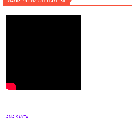
XIAOMI 14 T PRO KUTU AÇILIMI
ANA SAYFA