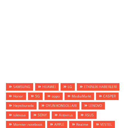
SAMSUNG
HUAWEİ
LG
ETKİNLİK HABERLERİ
Honor
5G
oppo
MediaMarkt
CASPER
Hepsiburada
OYUN KONSOLLARI
LENOVO
teknosa
SONY
Antivirus
ASUS
Monster.notebook
APPLE
Realme
VESTEL