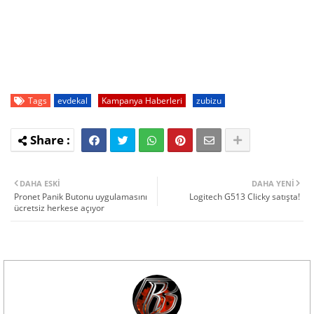
Tags
evdekal
Kampanya Haberleri
zubizu
DAHA ESKI
DAHA YENI
Pronet Panik Butonu uygulamasını
Logitech G513 Clicky satışta!
ücretsiz herkese açıyor