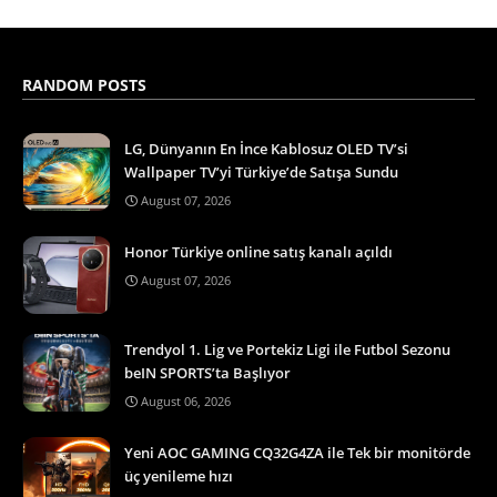
RANDOM POSTS
LG, Dünyanın En İnce Kablosuz OLED TV’si
Wallpaper TV’yi Türkiye’de Satışa Sundu
August 07, 2026
Honor Türkiye online satış kanalı açıldı
August 07, 2026
Trendyol 1. Lig ve Portekiz Ligi ile Futbol Sezonu
beIN SPORTS’ta Başlıyor
August 06, 2026
Yeni AOC GAMING CQ32G4ZA ile Tek bir monitörde
üç yenileme hızı