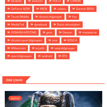
Mcdodo
amazon
POCO
CANON
GeForce NOW
XBOX
zubizu
Garanti BBVA
Tecno Mobile
dizüstü bilgisayar
fizy
MediaTek
dynabook
Bulut teknolojileri
DOMAİN-HOSTİNG
getir
Deezer
metaverse
dizüstü oyun bilgisayarı
visa
BOSCH
Millenicom
arçelik
vatanbilgisayar
oyun bilgisayarı
android
RTX
ÖNE ÇIKAN
digiturk