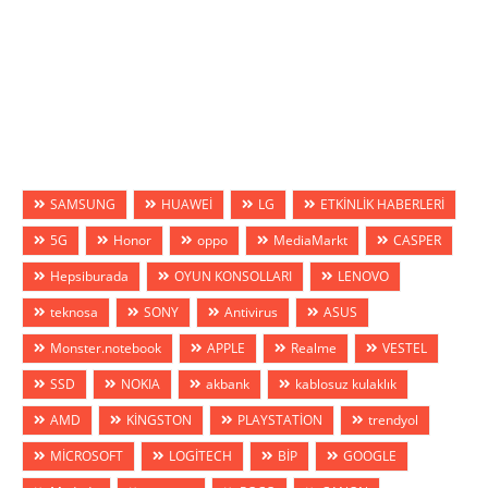
SAMSUNG
HUAWEİ
LG
ETKİNLİK HABERLERİ
5G
Honor
oppo
MediaMarkt
CASPER
Hepsiburada
OYUN KONSOLLARI
LENOVO
teknosa
SONY
Antivirus
ASUS
Monster.notebook
APPLE
Realme
VESTEL
SSD
NOKIA
akbank
kablosuz kulaklık
AMD
KİNGSTON
PLAYSTATİON
trendyol
MİCROSOFT
LOGİTECH
BİP
GOOGLE