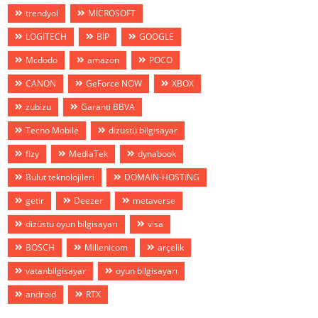
trendyol
MİCROSOFT
LOGİTECH
BİP
GOOGLE
Mcdodo
amazon
POCO
CANON
GeForce NOW
XBOX
zubizu
Garanti BBVA
Tecno Mobile
dizüstü bilgisayar
fizy
MediaTek
dynabook
Bulut teknolojileri
DOMAİN-HOSTİNG
getir
Deezer
metaverse
dizüstü oyun bilgisayarı
visa
BOSCH
Millenicom
arçelik
vatanbilgisayar
oyun bilgisayarı
android
RTX