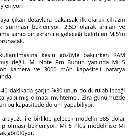
yleniyor.
aya çıkan detaylara bakarsak ilk olarak cihazın
 sunması bekleniyor. 2.5D olarak anılan ve
ıma sahip bir ekran ile geleceği belirtilen Mi5'in
 korunacak.
ullanılmasına kesin gözüyle bakılırken RAM
ılmış değil. Mi Note Pro Bunun yanında Mi 5
n kamera ve 3000 mAh kapasiteli batarya
sında.
ık 40 dakikada şarjın %30'unun doldurulabileceği
ata yapılmış olması muhtemel. Zira günümüzde
madan bu kapasitede dolum yapabiliyor.
ş arayüzü ile birlikte gelecek modelin 385 dolar
hip olması bekleniyor. Mi 5 Plus modeli ise Mi
rak görülüyor.