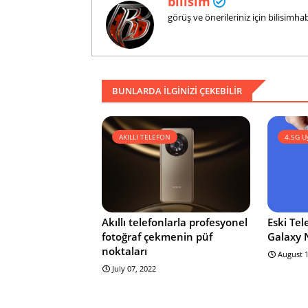
bilisim
görüş ve önerileriniz için bilisim
BUNLARDA ILGINIZI ÇEKEBILIR
AKILLI TELEFON
4.5G U
Akıllı telefonlarla profesyonel
Eski Te
fotoğraf çekmenin püf
Galaxy 
noktaları
August 1
July 07, 2022