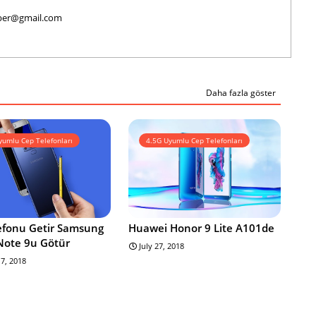
haber@gmail.com
Daha fazla göster
yumlu Cep Telefonları
4.5G Uyumlu Cep Telefonları
lefonu Getir Samsung
Huawei Honor 9 Lite A101de
Note 9u Götür
July 27, 2018
7, 2018