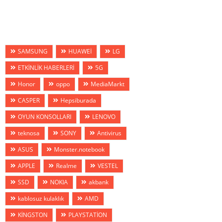
SAMSUNG
HUAWEİ
LG
ETKİNLİK HABERLERİ
5G
Honor
oppo
MediaMarkt
CASPER
Hepsiburada
OYUN KONSOLLARI
LENOVO
teknosa
SONY
Antivirus
ASUS
Monster.notebook
APPLE
Realme
VESTEL
SSD
NOKIA
akbank
kablosuz kulaklık
AMD
KİNGSTON
PLAYSTATİON