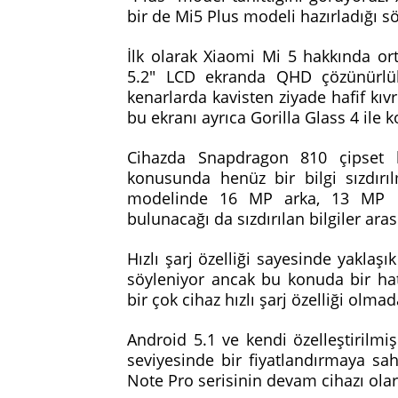
bir de Mi5 Plus modeli hazırladığı sö
İlk olarak Xiaomi Mi 5 hakkında ort
5.2" LCD ekranda QHD çözünürlük
kenarlarda kavisten ziyade hafif kıvr
bu ekranı ayrıca Gorilla Glass 4 ile
Cihazda Snapdragon 810 çipset k
konusunda henüz bir bilgi sızdır
modelinde 16 MP arka, 13 MP ö
bulunacağı da sızdırılan bilgiler ara
Hızlı şarj özelliği sayesinde yaklaş
söyleniyor ancak bu konuda bir h
bir çok cihaz hızlı şarj özelliği ol
Android 5.1 ve kendi özelleştirilmi
seviyesinde bir fiyatlandırmaya sa
Note Pro serisinin devam cihazı ola