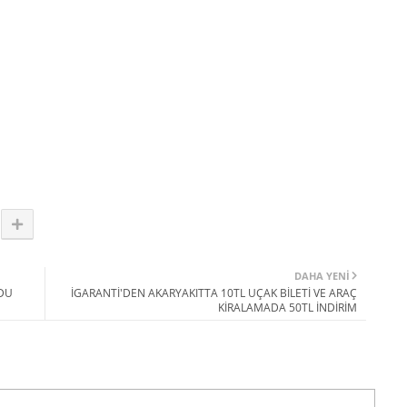
DAHA YENI
LDU
İGARANTİ'DEN AKARYAKITTA 10TL UÇAK BİLETİ VE ARAÇ
KİRALAMADA 50TL İNDİRİM