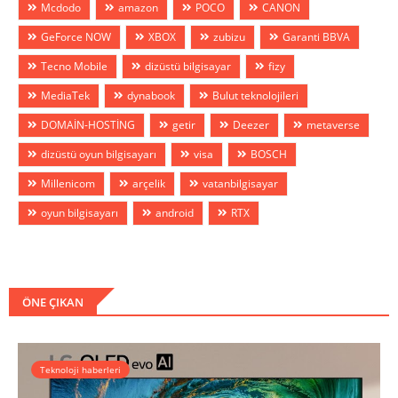
Mcdodo
amazon
POCO
CANON
GeForce NOW
XBOX
zubizu
Garanti BBVA
Tecno Mobile
dizüstü bilgisayar
fizy
MediaTek
dynabook
Bulut teknolojileri
DOMAİN-HOSTİNG
getir
Deezer
metaverse
dizüstü oyun bilgisayarı
visa
BOSCH
Millenicom
arçelik
vatanbilgisayar
oyun bilgisayarı
android
RTX
ÖNE ÇIKAN
Teknoloji haberleri