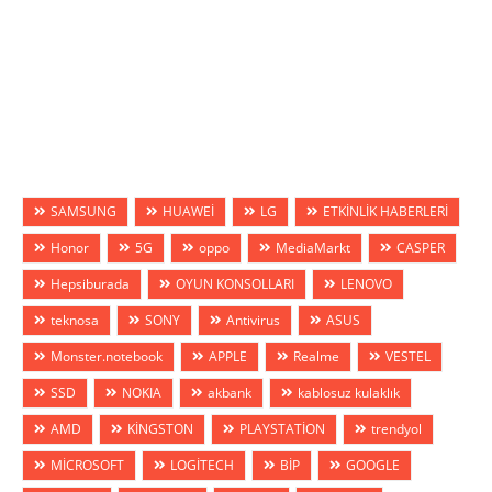
SAMSUNG
HUAWEİ
LG
ETKİNLİK HABERLERİ
Honor
5G
oppo
MediaMarkt
CASPER
Hepsiburada
OYUN KONSOLLARI
LENOVO
teknosa
SONY
Antivirus
ASUS
Monster.notebook
APPLE
Realme
VESTEL
SSD
NOKIA
akbank
kablosuz kulaklık
AMD
KİNGSTON
PLAYSTATİON
trendyol
MİCROSOFT
LOGİTECH
BİP
GOOGLE