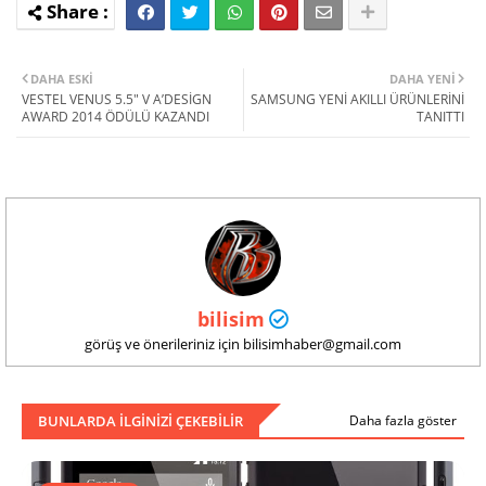
DAHA ESKI
DAHA YENI
VESTEL VENUS 5.5" V A’DESİGN
SAMSUNG YENİ AKILLI ÜRÜNLERİNİ
AWARD 2014 ÖDÜLÜ KAZANDI
TANITTI
bilisim
görüş ve önerileriniz için bilisimhaber@gmail.com
BUNLARDA ILGINIZI ÇEKEBILIR
Daha fazla göster