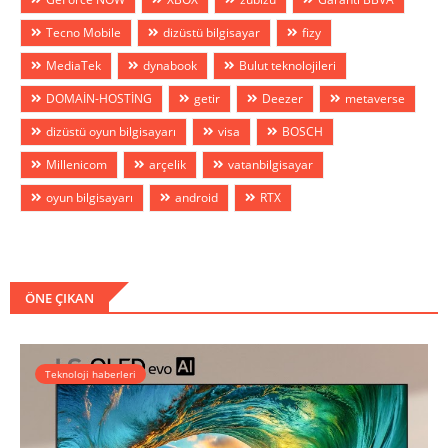
Tecno Mobile
dizüstü bilgisayar
fizy
MediaTek
dynabook
Bulut teknolojileri
DOMAİN-HOSTİNG
getir
Deezer
metaverse
dizüstü oyun bilgisayarı
visa
BOSCH
Millenicom
arçelik
vatanbilgisayar
oyun bilgisayarı
android
RTX
ÖNE ÇIKAN
Teknoloji haberleri