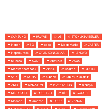
SAMSUNG
HUAWEİ
LG
ETKİNLİK HABERLERİ
Honor
5G
oppo
MediaMarkt
CASPER
Hepsiburada
OYUN KONSOLLARI
LENOVO
teknosa
SONY
Antivirus
ASUS
Monster.notebook
APPLE
Realme
VESTEL
SSD
NOKIA
akbank
kablosuz kulaklık
AMD
KİNGSTON
PLAYSTATİON
trendyol
MİCROSOFT
LOGİTECH
BİP
GOOGLE
Mcdodo
amazon
POCO
CANON
GeForce NOW
XBOX
zubizu
Garanti BBVA