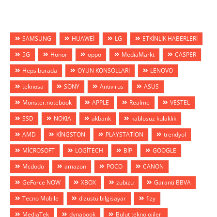
SAMSUNG
HUAWEİ
LG
ETKİNLİK HABERLERİ
5G
Honor
oppo
MediaMarkt
CASPER
Hepsiburada
OYUN KONSOLLARI
LENOVO
teknosa
SONY
Antivirus
ASUS
Monster.notebook
APPLE
Realme
VESTEL
SSD
NOKIA
akbank
kablosuz kulaklık
AMD
KİNGSTON
PLAYSTATİON
trendyol
MİCROSOFT
LOGİTECH
BİP
GOOGLE
Mcdodo
amazon
POCO
CANON
GeForce NOW
XBOX
zubizu
Garanti BBVA
Tecno Mobile
dizüstü bilgisayar
fizy
MediaTek
dynabook
Bulut teknolojileri