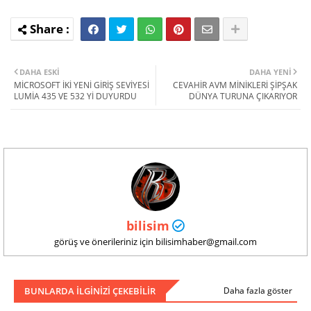
DAHA ESKI
DAHA YENI
MİCROSOFT İKİ YENİ GİRİŞ SEVİYESİ
CEVAHİR AVM MİNİKLERİ ŞİPŞAK
LUMİA 435 VE 532 Yİ DUYURDU
DÜNYA TURUNA ÇIKARIYOR
bilisim
görüş ve önerileriniz için bilisimhaber@gmail.com
BUNLARDA ILGINIZI ÇEKEBILIR
Daha fazla göster