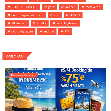
DOMAİN-HOSTİNG
getir
Deezer
metaverse
dizüstü oyun bilgisayarı
visa
BOSCH
Millenicom
arçelik
vatanbilgisayar
oyun bilgisayarı
android
RTX
ÖNE ÇIKAN
Kampanya Haberleri