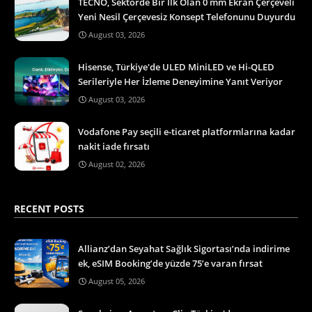
TECNO, Sektörde Bir İlk Olan 0 mm Ekran Çerçeveli
Yeni Nesil Çerçevesiz Konsept Telefonunu Duyurdu
August 03, 2026
Hisense, Türkiye'de ULED MiniLED ve Hi-QLED
Serileriyle Her İzleme Deneyimine Yanıt Veriyor
August 03, 2026
Vodafone Pay seçili e-ticaret platformlarına kadar
nakit iade fırsatı
August 02, 2026
RECENT POSTS
Allianz’dan Seyahat Sağlık Sigortası’nda indirime
ek, eSIM Booking’de yüzde 75’e varan fırsat
August 05, 2026