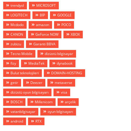
trendyol
MİCROSOFT
LOGİTECH
BİP
GOOGLE
Mcdodo
amazon
POCO
CANON
GeForce NOW
XBOX
zubizu
Garanti BBVA
Tecno Mobile
dizüstü bilgisayar
fizy
MediaTek
dynabook
Bulut teknolojileri
DOMAİN-HOSTİNG
getir
Deezer
metaverse
dizüstü oyun bilgisayarı
visa
BOSCH
Millenicom
arçelik
vatanbilgisayar
oyun bilgisayarı
android
RTX