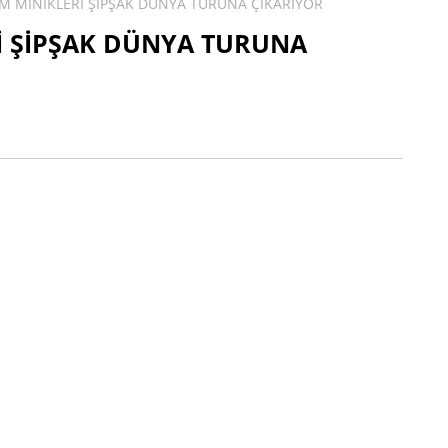
M MİNİKLERİ ŞİPŞAK DÜNYA TURUNA ÇIKARIYOR
İ ŞİPŞAK DÜNYA TURUNA