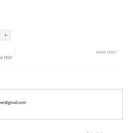
DAHA YENI
DA TEST
haber@gmail.com