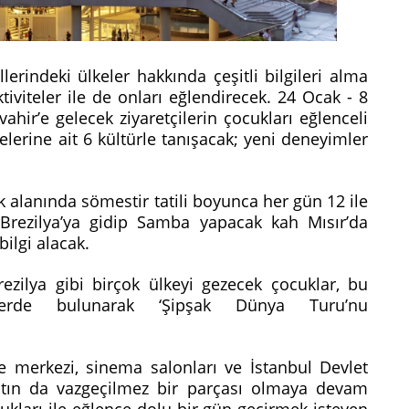
erindeki ülkeler hakkında çeşitli bilgileri alma
tiviteler ile de onları eğlendirecek. 24 Ocak - 8
ahir’e gelecek ziyaretçilerin çocukları eğlenceli
elerine ait 6 kültürle tanışacak; yeni deneyimler
k alanında sömestir tatili boyunca her gün 12 ile
 Brezilya’ya gidip Samba yapacak kah Mısır’da
bilgi alacak.
Brezilya gibi birçok ülkeyi gezecek çocuklar, bu
telerde bulunarak ‘Şipşak Dünya Turu’nu
e merkezi, sinema salonları ve İstanbul Devlet
yatın da vazgeçilmez bir parçası olmaya devam
ukları ile eğlence dolu bir gün geçirmek isteyen