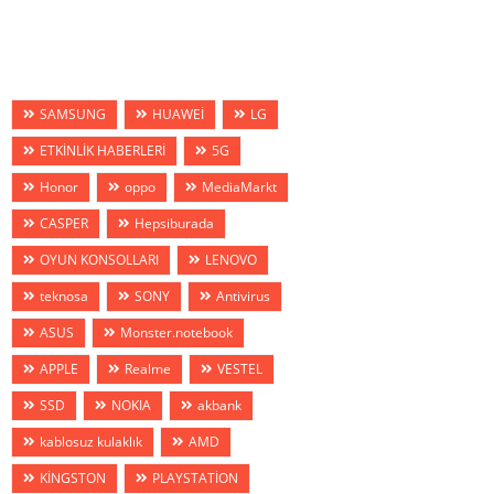
SAMSUNG
HUAWEİ
LG
ETKİNLİK HABERLERİ
5G
Honor
oppo
MediaMarkt
CASPER
Hepsiburada
OYUN KONSOLLARI
LENOVO
teknosa
SONY
Antivirus
ASUS
Monster.notebook
APPLE
Realme
VESTEL
SSD
NOKIA
akbank
kablosuz kulaklık
AMD
KİNGSTON
PLAYSTATİON