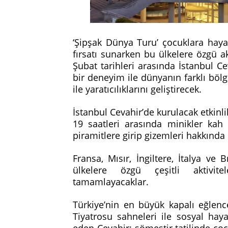
‘Şipşak Dünya Turu’ çocuklara hayall
fırsatı sunarken bu ülkelere özgü ak
Şubat tarihleri arasında İstanbul Cev
bir deneyim ile dünyanın farklı bölg
ile yaratıcılıklarını geliştirecek.
İstanbul Cevahir’de kurulacak etkinli
19 saatleri arasında minikler kah
piramitlere girip gizemleri hakkında 
Fransa, Mısır, İngiltere, İtalya ve 
ülkelere özgü çeşitli aktivi
tamamlayacaklar.
Türkiye’nin en büyük kapalı eğlenc
Tiyatrosu sahneleri ile sosyal ha
eden Cevahir; sömestir tatilinde çoc