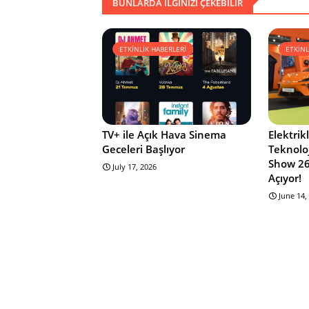
BUNLARDA ILGINIZI ÇEKEBILIR
ETKİNLİK HABERLERİ
ETKİNL
TV+ ile Açık Hava Sinema
Elektrikl
Geceleri Başlıyor
Teknoloj
Show 26
July 17, 2026
Açıyor!
June 14,