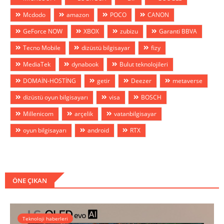
Mcdodo
amazon
POCO
CANON
GeForce NOW
XBOX
zubizu
Garanti BBVA
Tecno Mobile
dizüstü bilgisayar
fizy
MediaTek
dynabook
Bulut teknolojileri
DOMAİN-HOSTİNG
getir
Deezer
metaverse
dizüstü oyun bilgisayarı
visa
BOSCH
Millenicom
arçelik
vatanbilgisayar
oyun bilgisayarı
android
RTX
ÖNE ÇIKAN
Teknoloji haberleri