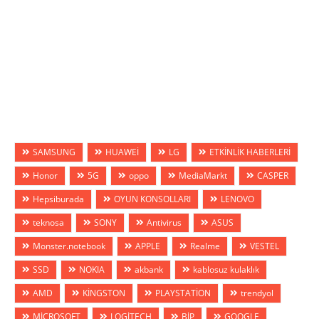
SAMSUNG
HUAWEİ
LG
ETKİNLİK HABERLERİ
Honor
5G
oppo
MediaMarkt
CASPER
Hepsiburada
OYUN KONSOLLARI
LENOVO
teknosa
SONY
Antivirus
ASUS
Monster.notebook
APPLE
Realme
VESTEL
SSD
NOKIA
akbank
kablosuz kulaklık
AMD
KİNGSTON
PLAYSTATİON
trendyol
MİCROSOFT
LOGİTECH
BİP
GOOGLE