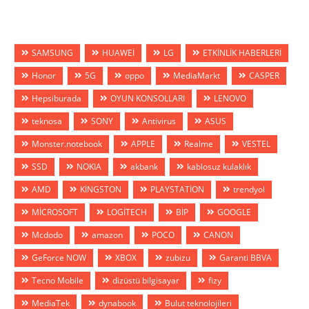
SAMSUNG
HUAWEİ
LG
ETKİNLİK HABERLERİ
Honor
5G
oppo
MediaMarkt
CASPER
Hepsiburada
OYUN KONSOLLARI
LENOVO
teknosa
SONY
Antivirus
ASUS
Monster.notebook
APPLE
Realme
VESTEL
SSD
NOKIA
akbank
kablosuz kulaklık
AMD
KİNGSTON
PLAYSTATİON
trendyol
MİCROSOFT
LOGİTECH
BİP
GOOGLE
Mcdodo
amazon
POCO
CANON
GeForce NOW
XBOX
zubizu
Garanti BBVA
Tecno Mobile
dizüstü bilgisayar
fizy
MediaTek
dynabook
Bulut teknolojileri