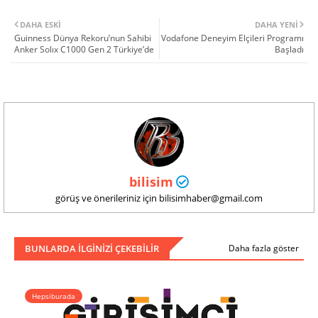
DAHA ESKI
DAHA YENI
Guinness Dünya Rekoru’nun Sahibi
Vodafone Deneyim Elçileri Programı
Anker Solıx C1000 Gen 2 Türkiye’de
Başladı
bilisim
görüş ve önerileriniz için bilisimhaber@gmail.com
BUNLARDA ILGINIZI ÇEKEBILIR
Daha fazla göster
Hepsiburada