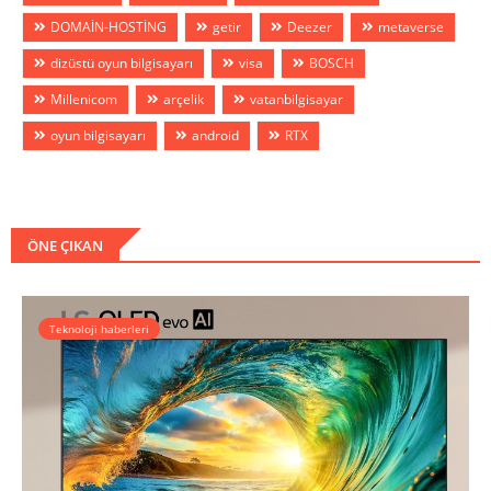
DOMAİN-HOSTİNG
getir
Deezer
metaverse
dizüstü oyun bilgisayarı
visa
BOSCH
Millenicom
arçelik
vatanbilgisayar
oyun bilgisayarı
android
RTX
ÖNE ÇIKAN
Teknoloji haberleri