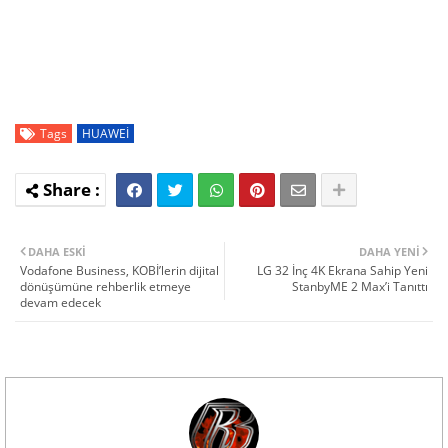
Tags
HUAWEİ
DAHA ESKI
DAHA YENI
Vodafone Business, KOBİ’lerin dijital
LG 32 İnç 4K Ekrana Sahip Yeni
dönüşümüne rehberlik etmeye
StanbyME 2 Max’i Tanıttı
devam edecek