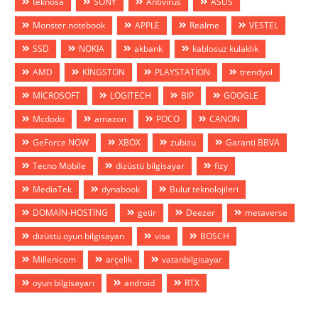
teknosa
SONY
Antivirus
ASUS
Monster.notebook
APPLE
Realme
VESTEL
SSD
NOKIA
akbank
kablosuz kulaklık
AMD
KİNGSTON
PLAYSTATİON
trendyol
MİCROSOFT
LOGİTECH
BİP
GOOGLE
Mcdodo
amazon
POCO
CANON
GeForce NOW
XBOX
zubizu
Garanti BBVA
Tecno Mobile
dizüstü bilgisayar
fizy
MediaTek
dynabook
Bulut teknolojileri
DOMAİN-HOSTİNG
getir
Deezer
metaverse
dizüstü oyun bilgisayarı
visa
BOSCH
Millenicom
arçelik
vatanbilgisayar
oyun bilgisayarı
android
RTX