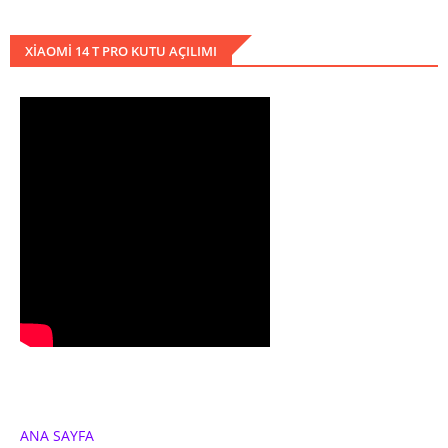
XIAOMI 14 T PRO KUTU AÇILIMI
ANA SAYFA