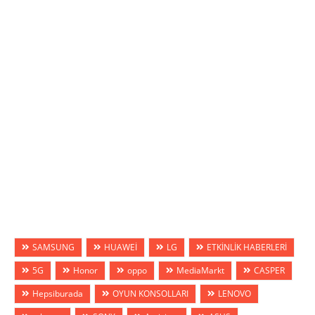
SAMSUNG
HUAWEİ
LG
ETKİNLİK HABERLERİ
5G
Honor
oppo
MediaMarkt
CASPER
Hepsiburada
OYUN KONSOLLARI
LENOVO