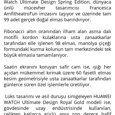
Watch Ultimate Design Spring Edition, dünyaca
ünlü mücevher tasarımcısı Francesca
Amfitheatrof’un imzasını taşıyor ve üzerinde tam
99 adet gerçek doğal elmas barındırıyor.
Fibonacci altın oranından ilham alan asma dalı
motifli kordon kulaklarına usta zanaatkarlar
tarafından elle işlenen 98 elmas, manolya çiçeği
formundaki kurma kolunun tam merkezindeki tek
büyük elmasla tamamlanıyor.
Saatin ekranını koruyan safir cam ise, ışığı her
açıdan mükemmel kırmak üzere 60 fasetli elmas
kesim geometrisiyle usta zanaatkarlar tarafından
günlerce süren özel işlemlerle üretiliyor.
Lüks tasarımı ve asil duruşu simgeleyen HUAWEI
WATCH Ultimate Design Royal Gold modeli ise,
gövdesinde uzay endüstrisinde kullanılan,
çelikten katlarca güçlü ama son derece hafif