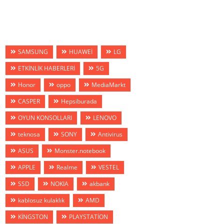
SAMSUNG
HUAWEİ
LG
ETKİNLİK HABERLERİ
5G
Honor
oppo
MediaMarkt
CASPER
Hepsiburada
OYUN KONSOLLARI
LENOVO
teknosa
SONY
Antivirus
ASUS
Monster.notebook
APPLE
Realme
VESTEL
SSD
NOKIA
akbank
kablosuz kulaklık
AMD
KİNGSTON
PLAYSTATİON