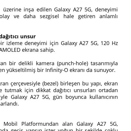
ı üzerine inşa edilen Galaxy A27 5G, deneyimi
kolay ve daha sezgisel hale getiren anlamlı
dağıtıcı unsur
ir izleme deneyimi için Galaxy A27 5G, 120 Hz
r AMOLED ekrana sahip.
 bir delikli kamera (punch-hole) tasarımıyla
n yükseltilmiş bir Infinity-O ekranı da sunuyor.
an çerçevesiyle (bezel) birleşen bu yapı, ekran
de tutmak için dikkat dağıtıcı unsurları ortadan
siyle Galaxy A27 5G, gün boyunca kullanıcının
sarlandı.
obil Platformundan alan Galaxy A27 5G,
ında geçiş yapsın ister yoğun bir şekilde çoklu