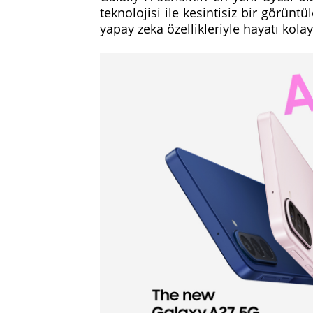
teknolojisi ile kesintisiz bir görün
yapay zeka özellikleriyle hayatı kola