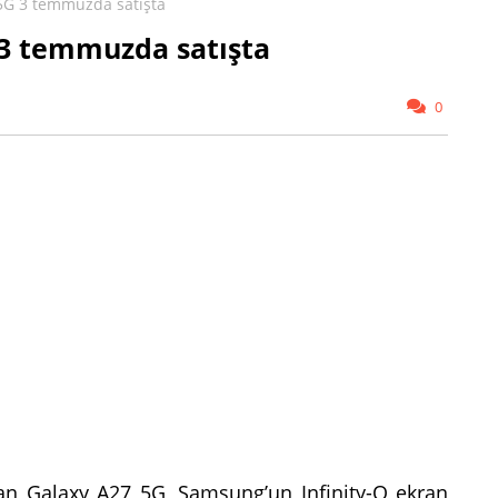
5G 3 temmuzda satışta
3 temmuzda satışta
0
lan Galaxy A27 5G, Samsung’un Infinity-O ekran