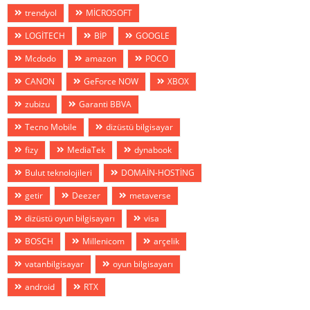
trendyol
MİCROSOFT
LOGİTECH
BİP
GOOGLE
Mcdodo
amazon
POCO
CANON
GeForce NOW
XBOX
zubizu
Garanti BBVA
Tecno Mobile
dizüstü bilgisayar
fizy
MediaTek
dynabook
Bulut teknolojileri
DOMAİN-HOSTİNG
getir
Deezer
metaverse
dizüstü oyun bilgisayarı
visa
BOSCH
Millenicom
arçelik
vatanbilgisayar
oyun bilgisayarı
android
RTX