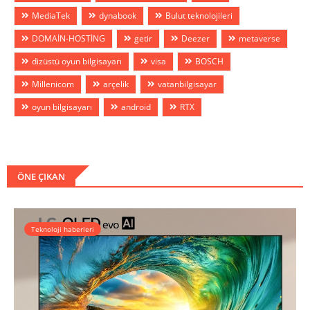
MediaTek
dynabook
Bulut teknolojileri
DOMAİN-HOSTİNG
getir
Deezer
metaverse
dizüstü oyun bilgisayarı
visa
BOSCH
Millenicom
arçelik
vatanbilgisayar
oyun bilgisayarı
android
RTX
ÖNE ÇIKAN
Teknoloji haberleri