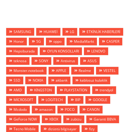
SAMSUNG
HUAWEİ
LG
ETKİNLİK HABERLERİ
Honor
5G
oppo
MediaMarkt
CASPER
Hepsiburada
OYUN KONSOLLARI
LENOVO
teknosa
SONY
Antivirus
ASUS
Monster.notebook
APPLE
Realme
VESTEL
SSD
NOKIA
akbank
kablosuz kulaklık
AMD
KİNGSTON
PLAYSTATİON
trendyol
MİCROSOFT
LOGİTECH
BİP
GOOGLE
Mcdodo
amazon
POCO
CANON
GeForce NOW
XBOX
zubizu
Garanti BBVA
Tecno Mobile
dizüstü bilgisayar
fizy