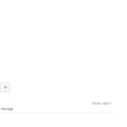
DAHA YENI
3 desteği