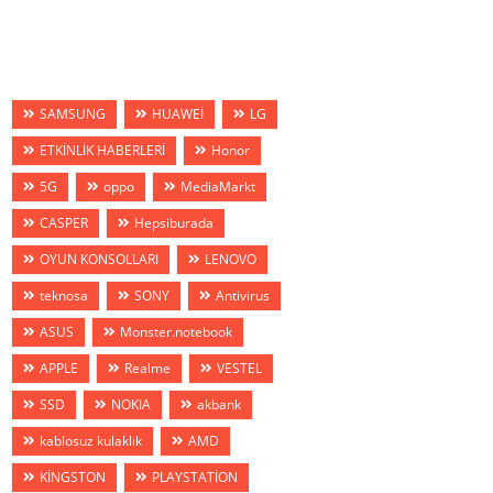
SAMSUNG
HUAWEİ
LG
ETKİNLİK HABERLERİ
Honor
5G
oppo
MediaMarkt
CASPER
Hepsiburada
OYUN KONSOLLARI
LENOVO
teknosa
SONY
Antivirus
ASUS
Monster.notebook
APPLE
Realme
VESTEL
SSD
NOKIA
akbank
kablosuz kulaklık
AMD
KİNGSTON
PLAYSTATİON