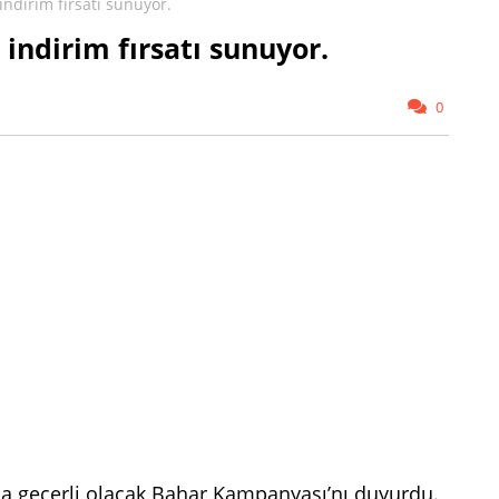
indirim fırsatı sunuyor.
 indirim fırsatı sunuyor.
0
nda geçerli olacak Bahar Kampanyası’nı duyurdu.