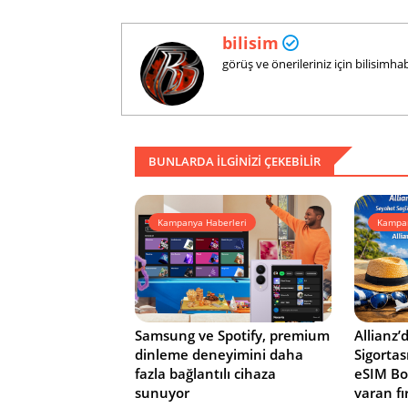
bilisim
görüş ve önerileriniz için bilisim
BUNLARDA ILGINIZI ÇEKEBILIR
Kampanya Haberleri
Kampan
Samsung ve Spotify, premium
Allianz’
dinleme deneyimini daha
Sigortas
fazla bağlantılı cihaza
eSIM Bo
sunuyor
varan fı