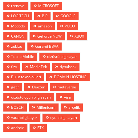
trendyol
MİCROSOFT
LOGİTECH
BİP
GOOGLE
Mcdodo
amazon
POCO
CANON
GeForce NOW
XBOX
zubizu
Garanti BBVA
Tecno Mobile
dizüstü bilgisayar
fizy
MediaTek
dynabook
Bulut teknolojileri
DOMAİN-HOSTİNG
getir
Deezer
metaverse
dizüstü oyun bilgisayarı
visa
BOSCH
Millenicom
arçelik
vatanbilgisayar
oyun bilgisayarı
android
RTX