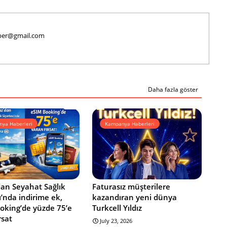
haber@gmail.com
Daha fazla göster
ya Haberleri
Kampanya Haberleri
dan Seyahat Sağlık
Faturasız müşterilere
ı’nda indirime ek,
kazandıran yeni dünya
oking’de yüzde 75’e
Turkcell Yıldız
rsat
July 23, 2026