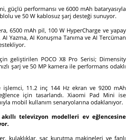
emi, güçlü performansı ve 6000 mAh bataryasıyla
kablolu ve 50 W kablosuz şarj desteği sunuyor.
ra, 6500 mAh pil, 100 W HyperCharge ve yapay
yor. AI Yazma, AI Konuşma Tanıma ve AI Tercüman
estekliyor.
için geliştirilen POCO X8 Pro Serisi; Dimensity
hızlı şarj ve 50 MP kamera ile performans odaklı
 işlemci, 11.2 inç 144 Hz ekran ve 9200 mAh
ğlence için tasarlandı. Xiaomi Pad Mini ise
ımıyla mobil kullanım senaryolarına odaklanıyor.
 akıllı televizyon modelleri ev eğlencesine
yor.
ler, kulaklıklar, saç kurutma makineleri ve fanlı