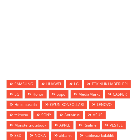
SAMSUNG
HUAWEİ
LG
ETKİNLİK HABERLERİ
5G
Honor
oppo
MediaMarkt
CASPER
Hepsiburada
OYUN KONSOLLARI
LENOVO
teknosa
SONY
Antivirus
ASUS
Monster.notebook
APPLE
Realme
VESTEL
SSD
NOKIA
akbank
kablosuz kulaklık