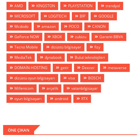
AMD
KİNGSTON
PLAYSTATİON
trendyol
MİCROSOFT
LOGİTECH
BİP
GOOGLE
Mcdodo
amazon
POCO
CANON
GeForce NOW
XBOX
zubizu
Garanti BBVA
Tecno Mobile
dizüstü bilgisayar
fizy
MediaTek
dynabook
Bulut teknolojileri
DOMAİN-HOSTİNG
getir
Deezer
metaverse
dizüstü oyun bilgisayarı
visa
BOSCH
Millenicom
arçelik
vatanbilgisayar
oyun bilgisayarı
android
RTX
ÖNE ÇIKAN