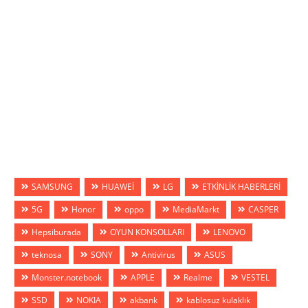
SAMSUNG
HUAWEİ
LG
ETKİNLİK HABERLERİ
5G
Honor
oppo
MediaMarkt
CASPER
Hepsiburada
OYUN KONSOLLARI
LENOVO
teknosa
SONY
Antivirus
ASUS
Monster.notebook
APPLE
Realme
VESTEL
SSD
NOKIA
akbank
kablosuz kulaklık