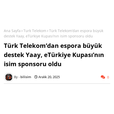
Ana Sayfa
Turk Telekom
Türk Telekom’dan espora büyük
destek Yaay, eTürkiye Kupası’nın isim sponsoru oldu
Türk Telekom’dan espora büyük
destek Yaay, eTürkiye Kupası’nın
isim sponsoru oldu
bilisim
Aralık 20, 2025
0