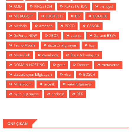
AMD
KİNGSTON
PLAYSTATİON
trendyol
MİCROSOFT
LOGİTECH
BİP
GOOGLE
Mcdodo
amazon
POCO
CANON
GeForce NOW
XBOX
zubizu
Garanti BBVA
Tecno Mobile
dizüstü bilgisayar
fizy
MediaTek
dynabook
Bulut teknolojileri
DOMAİN-HOSTİNG
getir
Deezer
metaverse
dizüstü oyun bilgisayarı
visa
BOSCH
Millenicom
arçelik
vatanbilgisayar
oyun bilgisayarı
android
RTX
ÖNE ÇIKAN