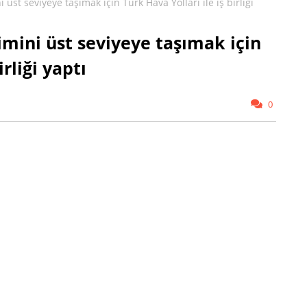
st seviyeye taşımak için Türk Hava Yolları ile iş birliği
ini üst seviyeye taşımak için
irliği yaptı
0