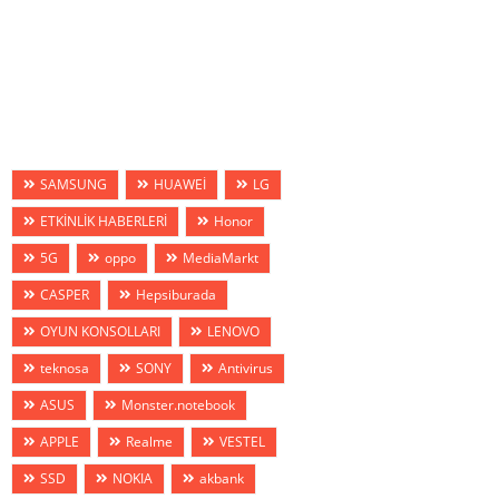
SAMSUNG
HUAWEİ
LG
ETKİNLİK HABERLERİ
Honor
5G
oppo
MediaMarkt
CASPER
Hepsiburada
OYUN KONSOLLARI
LENOVO
teknosa
SONY
Antivirus
ASUS
Monster.notebook
APPLE
Realme
VESTEL
SSD
NOKIA
akbank