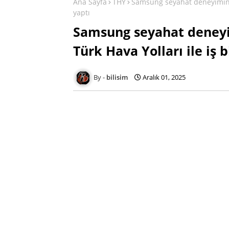
Ana Sayfa
THY
Samsung seyahat deneyimini ü
yaptı
Samsung seyahat deneyim
Türk Hava Yolları ile iş b
bilisim
Aralık 01, 2025