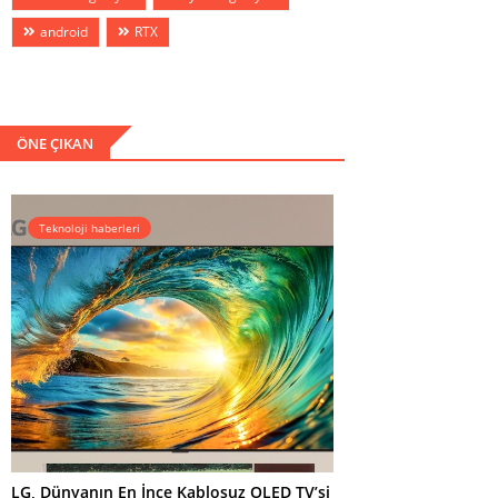
android
RTX
ÖNE ÇIKAN
Teknoloji haberleri
LG, Dünyanın En İnce Kablosuz OLED TV’si