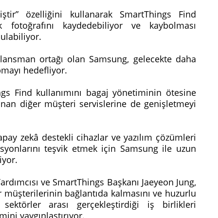
ştir” özelliğini kullanarak SmartThings Find
k fotoğrafını kaydedebiliyor ve kaybolması
labiliyor.
 lansman ortağı olan Samsung, gelecekte daha
apmayı hedefliyor.
ngs Find kullanımını bagaj yönetiminin ötesine
nan diğer müşteri servislerine de genişletmeyi
apay zekâ destekli cihazlar ve yazılım çözümleri
asyonlarını teşvik etmek için Samsung ile uzun
liyor.
rdımcısı ve SmartThings Başkanı Jaeyeon Jung,
 müşterilerinin bağlantıda kalmasını ve huzurlu
ektörler arası gerçekleştirdiği iş birlikleri
mini yaygınlaştırıyor.