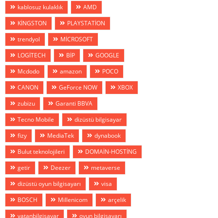
kablosuz kulaklık
AMD
KİNGSTON
PLAYSTATİON
trendyol
MİCROSOFT
LOGİTECH
BİP
GOOGLE
Mcdodo
amazon
POCO
CANON
GeForce NOW
XBOX
zubizu
Garanti BBVA
Tecno Mobile
dizüstü bilgisayar
fizy
MediaTek
dynabook
Bulut teknolojileri
DOMAİN-HOSTİNG
getir
Deezer
metaverse
dizüstü oyun bilgisayarı
visa
BOSCH
Millenicom
arçelik
vatanbilgisayar
oyun bilgisayarı