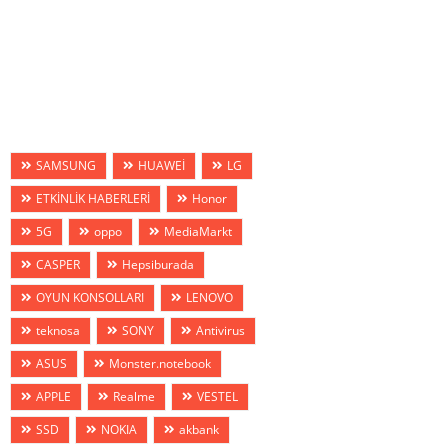
SAMSUNG
HUAWEİ
LG
ETKİNLİK HABERLERİ
Honor
5G
oppo
MediaMarkt
CASPER
Hepsiburada
OYUN KONSOLLARI
LENOVO
teknosa
SONY
Antivirus
ASUS
Monster.notebook
APPLE
Realme
VESTEL
SSD
NOKIA
akbank