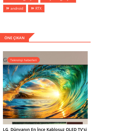
android
RTX
ÖNE ÇIKAN
Teknoloji haberleri
LG, Dünyanın En İnce Kablosuz OLED TV’si