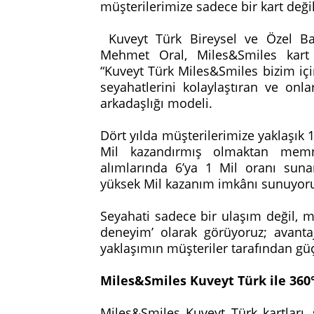
müşterilerimize sadece bir kart deği
Kuveyt Türk Bireysel ve Özel Ba
Mehmet Oral, Miles&Smiles kart a
“Kuveyt Türk Miles&Smiles bizim için
seyahatlerini kolaylaştıran ve on
arkadaşlığı modeli.
Dört yılda müşterilerimize yaklaşık 1
Mil kazandırmış olmaktan memnu
alımlarında 6’ya 1 Mil oranı sun
yüksek Mil kazanım imkânı sunuyor
Seyahati sadece bir ulaşım değil, mü
deneyim’ olarak görüyoruz; avantaj
yaklaşımın müşteriler tarafından gü
Miles&Smiles Kuveyt Türk ile 360
Miles&Smiles Kuveyt Türk kartları,