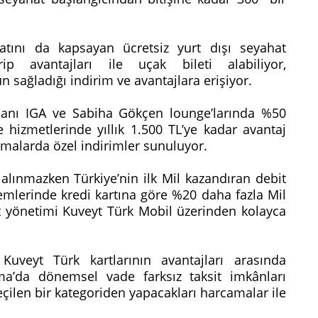
natını da kapsayan ücretsiz yurt dışı seyahat
trip avantajları ile uçak bileti alabiliyor,
sağladığı indirim ve avantajlara erişiyor.
manı IGA ve Sabiha Gökçen lounge’larında %50
 hizmetlerinde yıllık 1.500 TL’ye kadar avantaj
amalarda özel indirimler sunuluyor.
alınmazken Türkiye’nin ilk Mil kazandıran debit
lemlerinde kredi kartına göre %20 daha fazla Mil
rt yönetimi Kuveyt Türk Mobil üzerinden kolayca
uveyt Türk kartlarının avantajları arasında
a’da dönemsel vade farksız taksit imkânları
çilen bir kategoriden yapacakları harcamalar ile