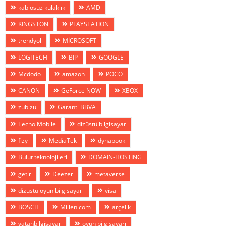
kablosuz kulaklık
AMD
KİNGSTON
PLAYSTATİON
trendyol
MİCROSOFT
LOGİTECH
BİP
GOOGLE
Mcdodo
amazon
POCO
CANON
GeForce NOW
XBOX
zubizu
Garanti BBVA
Tecno Mobile
dizüstü bilgisayar
fizy
MediaTek
dynabook
Bulut teknolojileri
DOMAİN-HOSTİNG
getir
Deezer
metaverse
dizüstü oyun bilgisayarı
visa
BOSCH
Millenicom
arçelik
vatanbilgisayar
oyun bilgisayarı