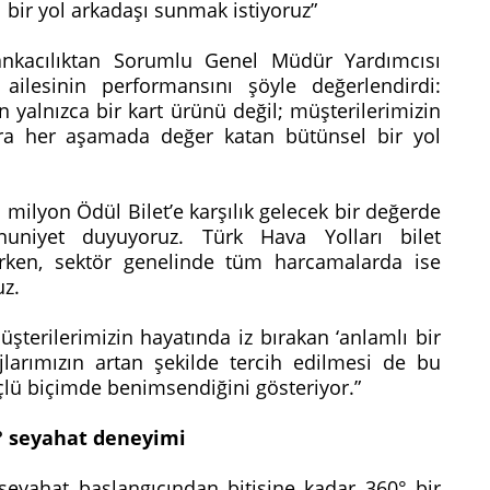
l bir yol arkadaşı sunmak istiyoruz”
nkacılıktan Sorumlu Genel Müdür Yardımcısı
ilesinin performansını şöyle değerlendirdi:
 yalnızca bir kart ürünü değil; müşterilerimizin
lara her aşamada değer katan bütünsel bir yol
 milyon Ödül Bilet’e karşılık gelecek bir değerde
niyet duyuyoruz. Türk Hava Yolları bilet
arken, sektör genelinde tüm harcamalarda ise
uz.
şterilerimizin hayatında iz bırakan ‘anlamlı bir
larımızın artan şekilde tercih edilmesi de bu
çlü biçimde benimsendiğini gösteriyor.”
° seyahat deneyimi
 seyahat başlangıcından bitişine kadar 360° bir