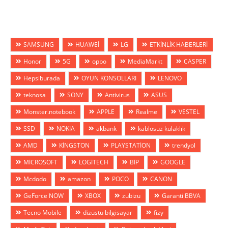
SAMSUNG
HUAWEİ
LG
ETKİNLİK HABERLERİ
Honor
5G
oppo
MediaMarkt
CASPER
Hepsiburada
OYUN KONSOLLARI
LENOVO
teknosa
SONY
Antivirus
ASUS
Monster.notebook
APPLE
Realme
VESTEL
SSD
NOKIA
akbank
kablosuz kulaklık
AMD
KİNGSTON
PLAYSTATİON
trendyol
MİCROSOFT
LOGİTECH
BİP
GOOGLE
Mcdodo
amazon
POCO
CANON
GeForce NOW
XBOX
zubizu
Garanti BBVA
Tecno Mobile
dizüstü bilgisayar
fizy