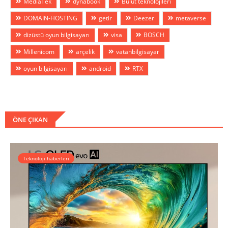
MediaTek
dynabook
Bulut teknolojileri
DOMAİN-HOSTİNG
getir
Deezer
metaverse
dizüstü oyun bilgisayarı
visa
BOSCH
Millenicom
arçelik
vatanbilgisayar
oyun bilgisayarı
android
RTX
ÖNE ÇIKAN
Teknoloji haberleri