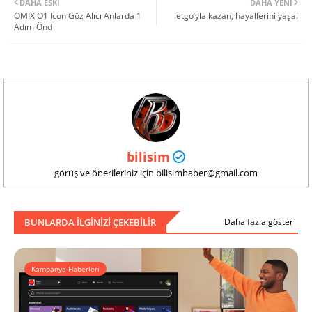
DAHA ESKI
DAHA YENI
OMIX O1 Icon Göz Alıcı Anlarda 1
letgo’yla kazan, hayallerini yaşa!
Adım Önd
bilisim
görüş ve önerileriniz için bilisimhaber@gmail.com
BUNLARDA ILGINIZI ÇEKEBILIR
Daha fazla göster
Kampanya Haberleri