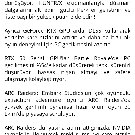
dönüşüyor. HUNTR/X ekipmanlarıyla düşman
dalgalarını alt edin, güçlü Perk'ler geliştirin ve
liste başı bir yüksek puan elde edin!
Ayrıca GeForce RTX GPU'larda, DLSS kullanarak
Fortnite kare hızlarını artırın ve daha da hızlı bir
oyun deneyimi için PC gecikmesini azaltın.
RTX 50 Serisi GPU'lar Battle Royale'de PC
gecikmesini %54'e kadar düşürerek tepki sürenizi
düşürüyor, hassas nişan almayı ve zafere
ulaşmayı kolaylaştırıyor.
ARC Raiders: Embark Studios'un çok oyunculu
extraction adventure oyunu ARC Raiders'da
yüksek gerilimli oynanışa hazır olun; oyun 30
Ekim'de piyasaya sürülüyor.
ARC Raiders dünyasına adım attığınızda, NVIDIA
teknolojisi ile yüksek tepki süresi ve kare hızıyla