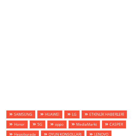
SAMSUNG
HUAWEİ
LG
ETKİNLİK HABERLERİ
Honor
5G
oppo
MediaMarkt
CASPER
Hepsiburada
OYUN KONSOLLARI
LENOVO