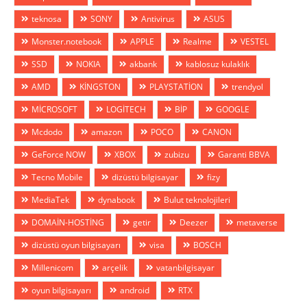
teknosa
SONY
Antivirus
ASUS
Monster.notebook
APPLE
Realme
VESTEL
SSD
NOKIA
akbank
kablosuz kulaklık
AMD
KİNGSTON
PLAYSTATİON
trendyol
MİCROSOFT
LOGİTECH
BİP
GOOGLE
Mcdodo
amazon
POCO
CANON
GeForce NOW
XBOX
zubizu
Garanti BBVA
Tecno Mobile
dizüstü bilgisayar
fizy
MediaTek
dynabook
Bulut teknolojileri
DOMAİN-HOSTİNG
getir
Deezer
metaverse
dizüstü oyun bilgisayarı
visa
BOSCH
Millenicom
arçelik
vatanbilgisayar
oyun bilgisayarı
android
RTX