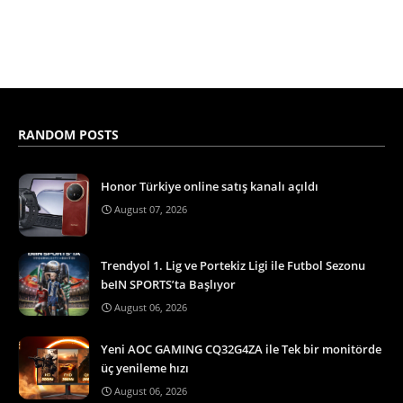
RANDOM POSTS
Honor Türkiye online satış kanalı açıldı
August 07, 2026
Trendyol 1. Lig ve Portekiz Ligi ile Futbol Sezonu
beIN SPORTS’ta Başlıyor
August 06, 2026
Yeni AOC GAMING CQ32G4ZA ile Tek bir monitörde
üç yenileme hızı
August 06, 2026