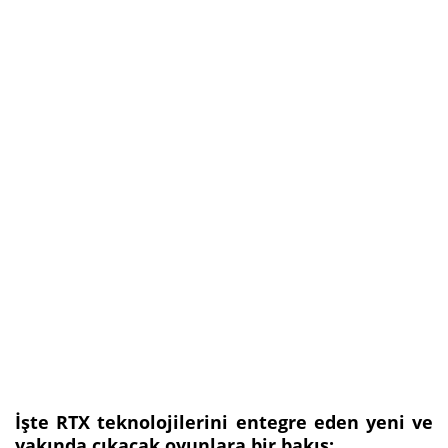
İşte RTX teknolojilerini entegre eden yeni ve
yakında çıkacak oyunlara bir bakış: