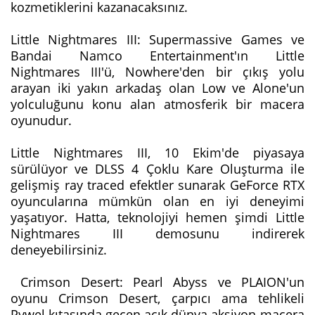
kozmetiklerini kazanacaksınız.
Little Nightmares III: Supermassive Games ve
Bandai Namco Entertainment'ın Little
Nightmares III'ü, Nowhere'den bir çıkış yolu
arayan iki yakın arkadaş olan Low ve Alone'un
yolculuğunu konu alan atmosferik bir macera
oyunudur.
Little Nightmares III, 10 Ekim'de piyasaya
sürülüyor ve DLSS 4 Çoklu Kare Oluşturma ile
gelişmiş ray traced efektler sunarak GeForce RTX
oyuncularına mümkün olan en iyi deneyimi
yaşatıyor. Hatta, teknolojiyi hemen şimdi Little
Nightmares III demosunu indirerek
deneyebilirsiniz.
Crimson Desert: Pearl Abyss ve PLAION'un
oyunu Crimson Desert, çarpıcı ama tehlikeli
Pywel kıtasında geçen açık dünya aksiyon-macera