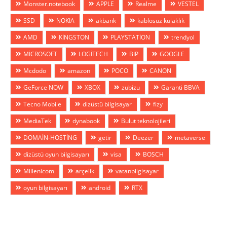
Monster.notebook
APPLE
Realme
VESTEL
SSD
NOKIA
akbank
kablosuz kulaklık
AMD
KİNGSTON
PLAYSTATİON
trendyol
MİCROSOFT
LOGİTECH
BİP
GOOGLE
Mcdodo
amazon
POCO
CANON
GeForce NOW
XBOX
zubizu
Garanti BBVA
Tecno Mobile
dizüstü bilgisayar
fizy
MediaTek
dynabook
Bulut teknolojileri
DOMAİN-HOSTİNG
getir
Deezer
metaverse
dizüstü oyun bilgisayarı
visa
BOSCH
Millenicom
arçelik
vatanbilgisayar
oyun bilgisayarı
android
RTX