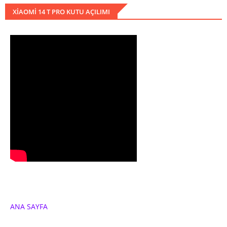
XIAOMI 14 T PRO KUTU AÇILIMI
ANA SAYFA