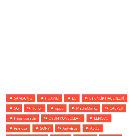
SAMSUNG
HUAWEİ
LG
ETKİNLİK HABERLERİ
5G
Honor
oppo
MediaMarkt
CASPER
Hepsiburada
OYUN KONSOLLARI
LENOVO
teknosa
SONY
Antivirus
ASUS