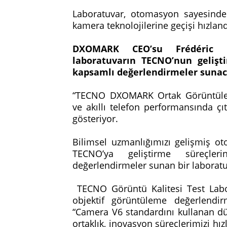
Laboratuvar, otomasyon sayesinde 
kamera teknolojilerine geçişi hızlan
DXOMARK CEO’su Frédéric Gu
laboratuvarın TECNO’nun gelişti
kapsamlı değerlendirmeler sunaca
“TECNO DXOMARK Ortak Görüntülem
ve akıllı telefon performansında ç
gösteriyor.
Bilimsel uzmanlığımızı gelişmiş otom
TECNO’ya geliştirme süreçler
değerlendirmeler sunan bir laboratu
TECNO Görüntü Kalitesi Test Labo
objektif görüntüleme değerlendirm
“Camera V6 standardını kullanan dü
ortaklık, inovasyon süreçlerimizi hız