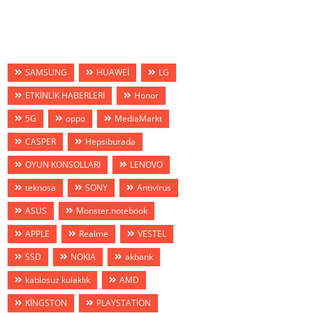
SAMSUNG
HUAWEİ
LG
ETKİNLİK HABERLERİ
Honor
5G
oppo
MediaMarkt
CASPER
Hepsiburada
OYUN KONSOLLARI
LENOVO
teknosa
SONY
Antivirus
ASUS
Monster.notebook
APPLE
Realme
VESTEL
SSD
NOKIA
akbank
kablosuz kulaklık
AMD
KİNGSTON
PLAYSTATİON