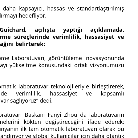
daha kapsayıcı, hassas ve standartlaştırılmış
dırmayı hedefliyor.
ichard, açılışta yaptığı açıklamada,
rme süreçlerinde verimlilik, hassasiyet ve
ğını belirterek:
e Laboratuvarı, görüntüleme inovasyonunda
ıtayı yükseltme konusundaki ortak vizyonumuzu
atik laboratuvar teknolojileriyle birleştirerek,
inde verimlilik, hassasiyet ve kapsamlı
var sağlıyoruz” dedi.
ratuvarı Başkanı Fanyi Zhou da laboratuvarın
elerini kökten değiştireceğini ifade ederek:
nyanın ilk tam otomatik laboratuvarı olarak bu
landırıyor ve global kullanıcılar için daha otantik