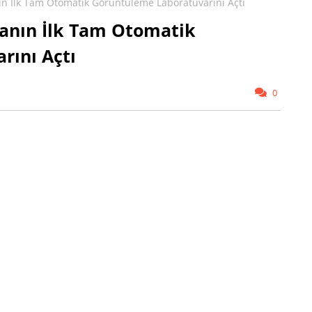
 İlk Tam Otomatik Görüntüleme Laboratuvarını Açtı
anın İlk Tam Otomatik
rını Açtı
0