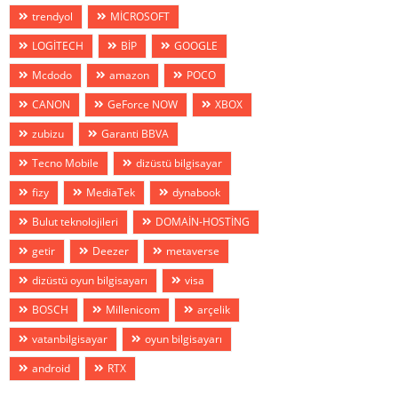
trendyol
MİCROSOFT
LOGİTECH
BİP
GOOGLE
Mcdodo
amazon
POCO
CANON
GeForce NOW
XBOX
zubizu
Garanti BBVA
Tecno Mobile
dizüstü bilgisayar
fizy
MediaTek
dynabook
Bulut teknolojileri
DOMAİN-HOSTİNG
getir
Deezer
metaverse
dizüstü oyun bilgisayarı
visa
BOSCH
Millenicom
arçelik
vatanbilgisayar
oyun bilgisayarı
android
RTX