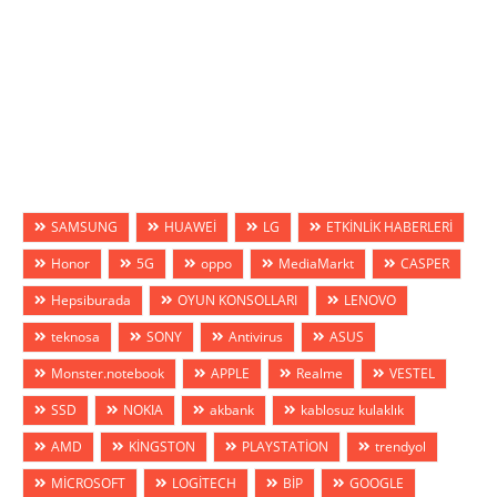
SAMSUNG
HUAWEİ
LG
ETKİNLİK HABERLERİ
Honor
5G
oppo
MediaMarkt
CASPER
Hepsiburada
OYUN KONSOLLARI
LENOVO
teknosa
SONY
Antivirus
ASUS
Monster.notebook
APPLE
Realme
VESTEL
SSD
NOKIA
akbank
kablosuz kulaklık
AMD
KİNGSTON
PLAYSTATİON
trendyol
MİCROSOFT
LOGİTECH
BİP
GOOGLE