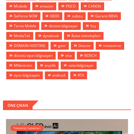
Mcdodo
amazon
POCO
CANON
GeForce NOW
XBOX
zubizu
Garanti BBVA
Tecno Mobile
dizüstü bilgisayar
fizy
MediaTek
dynabook
Bulut teknolojileri
DOMAİN-HOSTİNG
getir
Deezer
metaverse
dizüstü oyun bilgisayarı
visa
BOSCH
Millenicom
arçelik
vatanbilgisayar
oyun bilgisayarı
android
RTX
ÖNE ÇIKAN
Teknoloji haberleri