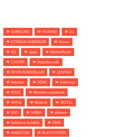
SAMSUNG
HUAWEİ
LG
ETKİNLİK HABERLERİ
Honor
5G
oppo
MediaMarkt
CASPER
Hepsiburada
OYUN KONSOLLARI
LENOVO
teknosa
SONY
Antivirus
ASUS
Monster.notebook
APPLE
Realme
VESTEL
SSD
NOKIA
akbank
kablosuz kulaklık
AMD
KİNGSTON
PLAYSTATİON