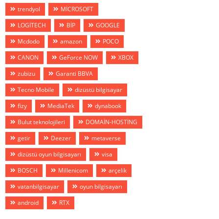
trendyol
MİCROSOFT
LOGİTECH
BİP
GOOGLE
Mcdodo
amazon
POCO
CANON
GeForce NOW
XBOX
zubizu
Garanti BBVA
Tecno Mobile
dizüstü bilgisayar
fizy
MediaTek
dynabook
Bulut teknolojileri
DOMAİN-HOSTİNG
getir
Deezer
metaverse
dizüstü oyun bilgisayarı
visa
BOSCH
Millenicom
arçelik
vatanbilgisayar
oyun bilgisayarı
android
RTX