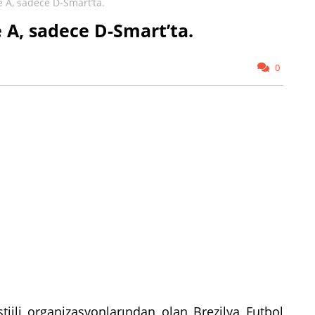
ie A, sadece D-Smart’ta.
e A, sadece D-Smart’ta.
0
jli organizasyonlarından olan Brezilya Futbol