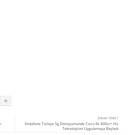
DAHA YENI
n
Vodafone Türkiye 5g Dönüşümünde Cısco İle 400zr+ Hız
Teknolojisini Uygulamaya Başladı