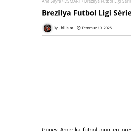
Ana Sayfa
DSMART
Brezilya Futbol Ligi Sér
Brezilya Futbol Ligi Séri
bilisim
Temmuz 19, 2025
Güney Amerika futbolunun en presti