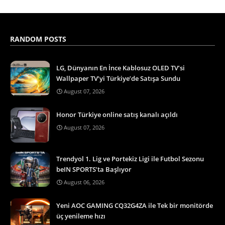
RANDOM POSTS
LG, Dünyanın En İnce Kablosuz OLED TV’si
Wallpaper TV’yi Türkiye’de Satışa Sundu
August 07, 2026
Honor Türkiye online satış kanalı açıldı
August 07, 2026
Trendyol 1. Lig ve Portekiz Ligi ile Futbol Sezonu
beIN SPORTS’ta Başlıyor
August 06, 2026
Yeni AOC GAMING CQ32G4ZA ile Tek bir monitörde
üç yenileme hızı