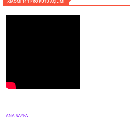
XIAOMI 14 T PRO KUTU AÇILIMI
ANA SAYFA