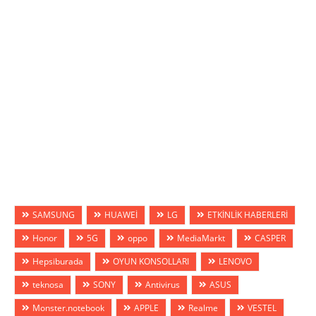
SAMSUNG
HUAWEİ
LG
ETKİNLİK HABERLERİ
Honor
5G
oppo
MediaMarkt
CASPER
Hepsiburada
OYUN KONSOLLARI
LENOVO
teknosa
SONY
Antivirus
ASUS
Monster.notebook
APPLE
Realme
VESTEL