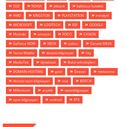
SSD
NOKIA
akbank
kablosuz kulaklık
AMD
KİNGSTON
PLAYSTATİON
trendyol
MİCROSOFT
LOGİTECH
BİP
GOOGLE
Mcdodo
amazon
POCO
CANON
GeForce NOW
XBOX
zubizu
Garanti BBVA
Tecno Mobile
dizüstü bilgisayar
fizy
MediaTek
dynabook
Bulut teknolojileri
DOMAİN-HOSTİNG
getir
Deezer
metaverse
dizüstü oyun bilgisayarı
visa
BOSCH
Millenicom
arçelik
vatanbilgisayar
oyun bilgisayarı
android
RTX