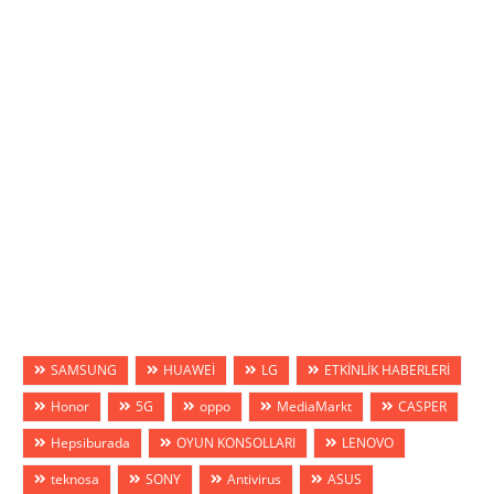
SAMSUNG
HUAWEİ
LG
ETKİNLİK HABERLERİ
Honor
5G
oppo
MediaMarkt
CASPER
Hepsiburada
OYUN KONSOLLARI
LENOVO
teknosa
SONY
Antivirus
ASUS