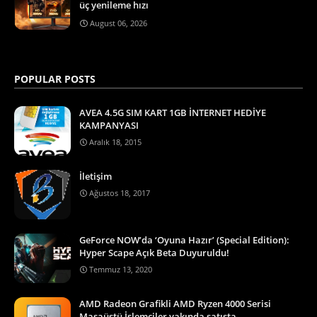
üç yenileme hızı
August 06, 2026
POPULAR POSTS
AVEA 4.5G SIM KART 1GB İNTERNET HEDİYE
KAMPANYASI
Aralık 18, 2015
İletişim
Ağustos 18, 2017
GeForce NOW’da ‘Oyuna Hazır’ (Special Edition):
Hyper Scape Açık Beta Duyuruldu!
Temmuz 13, 2020
AMD Radeon Grafikli AMD Ryzen 4000 Serisi
Masaüstü İşlemciler yakında satışta