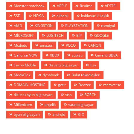
Monster.notebook
APPLE
Realme
VESTEL
SSD
NOKIA
akbank
kablosuz kulaklık
AMD
KİNGSTON
PLAYSTATİON
trendyol
MİCROSOFT
LOGİTECH
BİP
GOOGLE
Mcdodo
amazon
POCO
CANON
GeForce NOW
XBOX
zubizu
Garanti BBVA
Tecno Mobile
dizüstü bilgisayar
fizy
MediaTek
dynabook
Bulut teknolojileri
DOMAİN-HOSTİNG
getir
Deezer
metaverse
dizüstü oyun bilgisayarı
visa
BOSCH
Millenicom
arçelik
vatanbilgisayar
oyun bilgisayarı
android
RTX