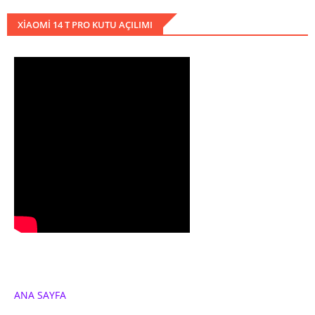
XIAOMI 14 T PRO KUTU AÇILIMI
ANA SAYFA