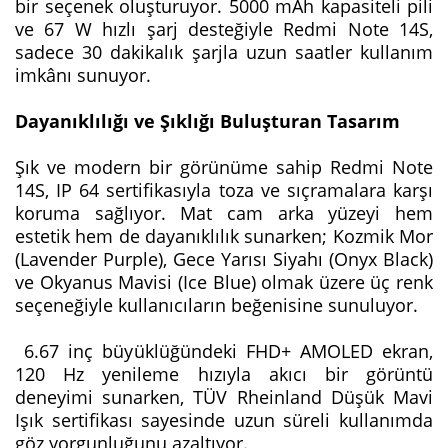
bir seçenek oluşturuyor. 5000 mAh kapasiteli pili
ve 67 W hızlı şarj desteğiyle Redmi Note 14S,
sadece 30 dakikalık şarjla uzun saatler kullanım
imkânı sunuyor.
Dayanıklılığı ve Şıklığı Buluşturan Tasarım
Şık ve modern bir görünüme sahip Redmi Note
14S, IP 64 sertifikasıyla toza ve sıçramalara karşı
koruma sağlıyor. Mat cam arka yüzeyi hem
estetik hem de dayanıklılık sunarken; Kozmik Mor
(Lavender Purple), Gece Yarısı Siyahı (Onyx Black)
ve Okyanus Mavisi (Ice Blue) olmak üzere üç renk
seçeneğiyle kullanıcıların beğenisine sunuluyor.
6.67 inç büyüklüğündeki FHD+ AMOLED ekran,
120 Hz yenileme hızıyla akıcı bir görüntü
deneyimi sunarken, TÜV Rheinland Düşük Mavi
Işık sertifikası sayesinde uzun süreli kullanımda
göz yorgunluğunu azaltıyor.