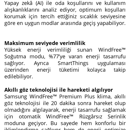
Yapay zekâ (AI) ile oda koşullarını ve kullanım
alışkanlıklarını analiz ediyor, optimum koşulları
korumak için tercih ettiğiniz sıcaklık seviyesine
göre en uygun modlar arasında geçiş yapabiliyor.
Maksimum seviyede verimlilik
Yüksek enerji verimliliği sunan WindFree™
Soğutma modu, %77’ye varan enerji tasarrufu
sağlıyor. Ayrıca SmartThings uygulaması
üzerinden enerji tüketimi kolayca takip
edilebiliyor.
Akıllı göz teknolojisi ile hareketi algılıyor
Samsung WindFree™ Premium Plus klima, akıllı
göz teknolojisi ile 20 dakika sonra hareket olup
olmadığını algılayarak, enerji tasarrufu sağlamak
için otomatik WindFree™ Rüzgârsız Serinlik
moduna geçiyor. Bu sayede hem konforlu bir
iklimlendirme sağlıyor hem de enerji optimize