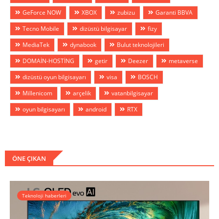
GeForce NOW
XBOX
zubizu
Garanti BBVA
Tecno Mobile
dizüstü bilgisayar
fizy
MediaTek
dynabook
Bulut teknolojileri
DOMAİN-HOSTİNG
getir
Deezer
metaverse
dizüstü oyun bilgisayarı
visa
BOSCH
Millenicom
arçelik
vatanbilgisayar
oyun bilgisayarı
android
RTX
ÖNE ÇIKAN
Teknoloji haberleri