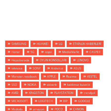
SAMSUNG
HUAWEİ
LG
ETKİNLİK HABERLERİ
Honor
5G
oppo
MediaMarkt
CASPER
Hepsiburada
OYUN KONSOLLARI
LENOVO
teknosa
SONY
Antivirus
ASUS
Monster.notebook
APPLE
Realme
VESTEL
SSD
NOKIA
akbank
kablosuz kulaklık
AMD
KİNGSTON
PLAYSTATİON
trendyol
MİCROSOFT
LOGİTECH
BİP
GOOGLE
Mcdodo
amazon
POCO
CANON