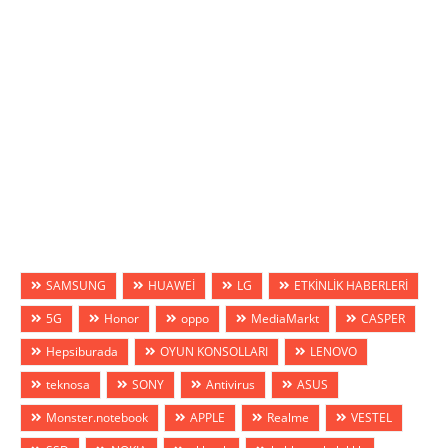
SAMSUNG
HUAWEİ
LG
ETKİNLİK HABERLERİ
5G
Honor
oppo
MediaMarkt
CASPER
Hepsiburada
OYUN KONSOLLARI
LENOVO
teknosa
SONY
Antivirus
ASUS
Monster.notebook
APPLE
Realme
VESTEL