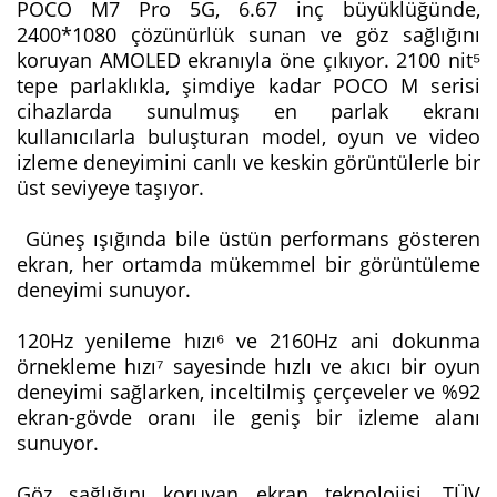
POCO M7 Pro 5G, 6.67 inç büyüklüğünde,
2400*1080 çözünürlük sunan ve göz sağlığını
koruyan AMOLED ekranıyla öne çıkıyor. 2100 nit⁵
tepe parlaklıkla, şimdiye kadar POCO M serisi
cihazlarda sunulmuş en parlak ekranı
kullanıcılarla buluşturan model, oyun ve video
izleme deneyimini canlı ve keskin görüntülerle bir
üst seviyeye taşıyor.
Güneş ışığında bile üstün performans gösteren
ekran, her ortamda mükemmel bir görüntüleme
deneyimi sunuyor.
120Hz yenileme hızı⁶ ve 2160Hz ani dokunma
örnekleme hızı⁷ sayesinde hızlı ve akıcı bir oyun
deneyimi sağlarken, inceltilmiş çerçeveler ve %92
ekran-gövde oranı ile geniş bir izleme alanı
sunuyor.
Göz sağlığını koruyan ekran teknolojisi, TÜV