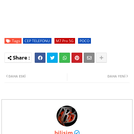
Tags
CEP TELEFONU
M7 Pro 5G
POCO
DAHA ESKI
DAHA YENI
bilisim