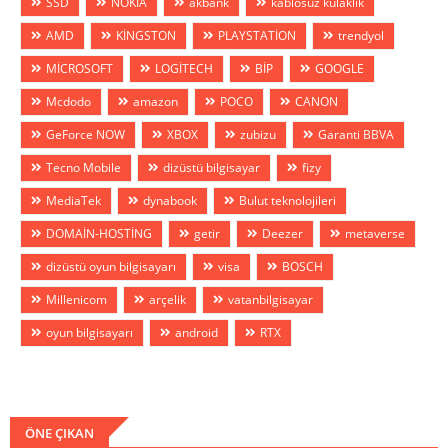
SSD
NOKIA
akbank
kablosuz kulaklık
AMD
KİNGSTON
PLAYSTATİON
trendyol
MİCROSOFT
LOGİTECH
BİP
GOOGLE
Mcdodo
amazon
POCO
CANON
GeForce NOW
XBOX
zubizu
Garanti BBVA
Tecno Mobile
dizüstü bilgisayar
fizy
MediaTek
dynabook
Bulut teknolojileri
DOMAİN-HOSTİNG
getir
Deezer
metaverse
dizüstü oyun bilgisayarı
visa
BOSCH
Millenicom
arçelik
vatanbilgisayar
oyun bilgisayarı
android
RTX
ÖNE ÇIKAN