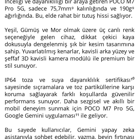
İnceliği ve dayanıklılığı bir araya getiren POCO M7
Pro 5G, sadece 75,7mm⁹ kalınlığında ve 190g⁹
ağırlığında. Bu, elde rahat bir tutuş hissi sağlıyor.
Yeşil, Gümüş ve Mor olmak üzere üç canlı renk
seçeneğiyle gelen cihaz, dikkat çekici kaya
dokusuyla dengelenmiş şık bir kesim tasarımına
sahip. Yuvarlatılmış kenarlar, kavisli arka yüzey ve
şeffaf 3D kavisli kamera modülü ile premium bir
stil sunuyor.
IP64 toza ve suya dayanıklılık sertifikası¹⁰
sayesinde sıçramalara ve toz partiküllerine karşı
koruma sağlayarak farklı koşullarda güvenilir
performans sunuyor. Daha sezgisel ve akıllı bir
mobil deneyim sunmak için POCO M7 Pro 5G,
Google Gemini uygulaması¹¹ ile geliyor.
Bu sayede kullanıcılar, Gemini yapay zeka
asistanıyla sohbet edebilir, yazma, beyin fırtınası