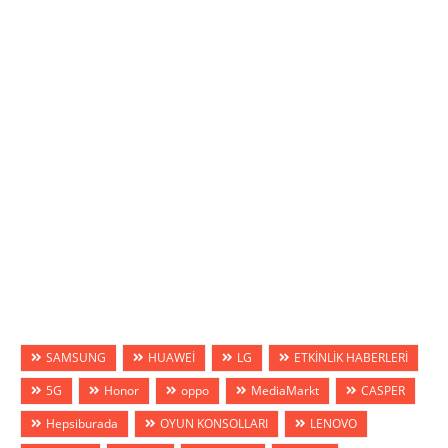
SAMSUNG
HUAWEİ
LG
ETKİNLİK HABERLERİ
5G
Honor
oppo
MediaMarkt
CASPER
Hepsiburada
OYUN KONSOLLARI
LENOVO