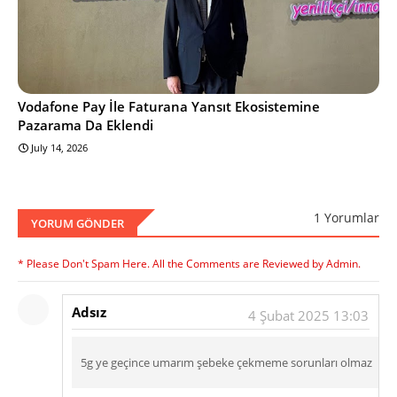
Vodafone Pay İle Faturana Yansıt Ekosistemine
Pazarama Da Eklendi
July 14, 2026
1 Yorumlar
YORUM GÖNDER
* Please Don't Spam Here. All the Comments are Reviewed by Admin.
Adsız
4 Şubat 2025 13:03
5g ye geçince umarım şebeke çekmeme sorunları olmaz