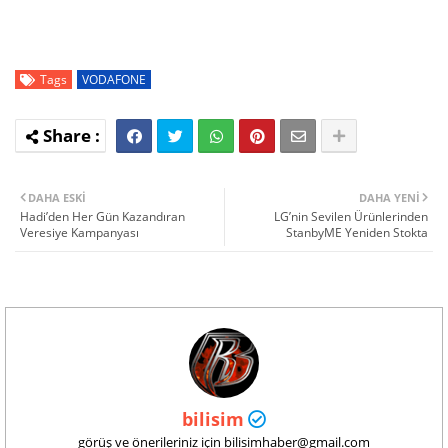
Tags
VODAFONE
DAHA ESKI
DAHA YENI
Hadi’den Her Gün Kazandıran
LG’nin Sevilen Ürünlerinden
Veresiye Kampanyası
StanbyME Yeniden Stokta
bilisim
görüş ve önerileriniz için bilisimhaber@gmail.com