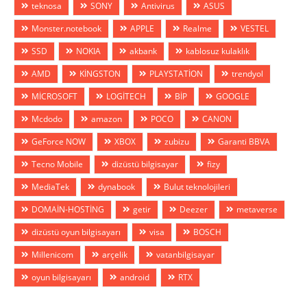
teknosa
SONY
Antivirus
ASUS
Monster.notebook
APPLE
Realme
VESTEL
SSD
NOKIA
akbank
kablosuz kulaklık
AMD
KİNGSTON
PLAYSTATİON
trendyol
MİCROSOFT
LOGİTECH
BİP
GOOGLE
Mcdodo
amazon
POCO
CANON
GeForce NOW
XBOX
zubizu
Garanti BBVA
Tecno Mobile
dizüstü bilgisayar
fizy
MediaTek
dynabook
Bulut teknolojileri
DOMAİN-HOSTİNG
getir
Deezer
metaverse
dizüstü oyun bilgisayarı
visa
BOSCH
Millenicom
arçelik
vatanbilgisayar
oyun bilgisayarı
android
RTX