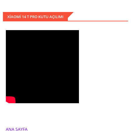
XIAOMI 14 T PRO KUTU AÇILIMI
ANA SAYFA