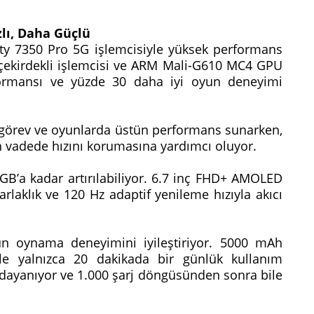
lı, Daha Güçlü
ty 7350 Pro 5G işlemcisiyle yüksek performans
 çekirdekli işlemcisi ve ARM Mali-G610 MC4 GPU
formansı ve yüzde 30 daha iyi oyun deneyimi
 görev ve oyunlarda üstün performans sunarken,
n vadede hızını korumasına yardımcı oluyor.
GB’a kadar artırılabiliyor. 6.7 inç FHD+ AMOLED
arlaklık ve 120 Hz adaptif yenileme hızıyla akıcı
un oynama deneyimini iyileştiriyor. 5000 mAh
yle yalnızca 20 dakikada bir günlük kullanım
r dayanıyor ve 1.000 şarj döngüsünden sonra bile