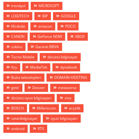
trendyol
MİCROSOFT
LOGİTECH
BİP
GOOGLE
Mcdodo
amazon
POCO
CANON
GeForce NOW
XBOX
zubizu
Garanti BBVA
Tecno Mobile
dizüstü bilgisayar
fizy
MediaTek
dynabook
Bulut teknolojileri
DOMAİN-HOSTİNG
getir
Deezer
metaverse
dizüstü oyun bilgisayarı
visa
BOSCH
Millenicom
arçelik
vatanbilgisayar
oyun bilgisayarı
android
RTX