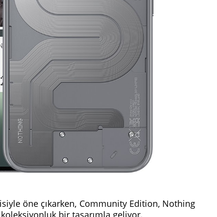
cisiyle öne çıkarken, Community Edition, Nothing
n koleksiyonluk bir tasarımla geliyor.