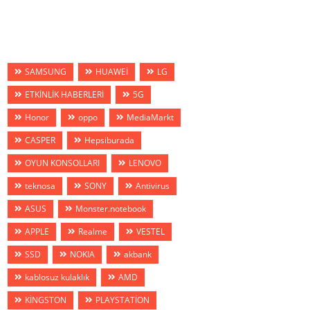
SAMSUNG
HUAWEİ
LG
ETKİNLİK HABERLERİ
5G
Honor
oppo
MediaMarkt
CASPER
Hepsiburada
OYUN KONSOLLARI
LENOVO
teknosa
SONY
Antivirus
ASUS
Monster.notebook
APPLE
Realme
VESTEL
SSD
NOKIA
akbank
kablosuz kulaklık
AMD
KİNGSTON
PLAYSTATİON