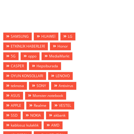
SAMSUNG
HUAWEİ
LG
ETKİNLİK HABERLERİ
Honor
5G
oppo
MediaMarkt
CASPER
Hepsiburada
OYUN KONSOLLARI
LENOVO
teknosa
SONY
Antivirus
ASUS
Monster.notebook
APPLE
Realme
VESTEL
SSD
NOKIA
akbank
kablosuz kulaklık
AMD