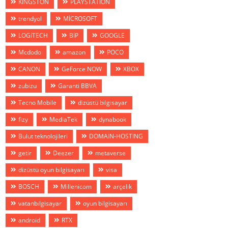
KİNGSTON
PLAYSTATİON
trendyol
MİCROSOFT
LOGİTECH
BİP
GOOGLE
Mcdodo
amazon
POCO
CANON
GeForce NOW
XBOX
zubizu
Garanti BBVA
Tecno Mobile
dizüstü bilgisayar
fizy
MediaTek
dynabook
Bulut teknolojileri
DOMAİN-HOSTİNG
getir
Deezer
metaverse
dizüstü oyun bilgisayarı
visa
BOSCH
Millenicom
arçelik
vatanbilgisayar
oyun bilgisayarı
android
RTX