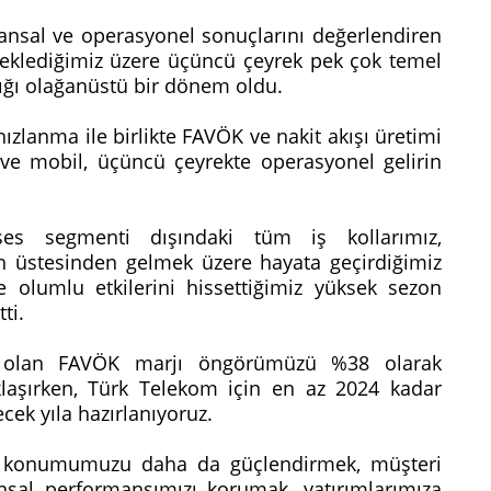
nansal ve operasyonel sonuçlarını değerlendiren
eklediğimiz üzere üçüncü çeyrek pek çok temel
tığı olağanüstü bir dönem oldu.
lanma ile birlikte FAVÖK ve nakit akışı üretimi
t ve mobil, üçüncü çeyrekte operasyonel gelirin
es segmenti dışındaki tüm iş kollarımız,
n üstesinden gelmek üzere hayata geçirdiğimiz
ve olumlu etkilerini hissettiğimiz yüksek sezon
tti.
 olan FAVÖK marjı öngörümüzü %38 olarak
klaşırken, Türk Telekom için en az 2024 kadar
cek yıla hazırlanıyoruz.
aki konumumuzu daha da güçlendirmek, müşteri
nsal performansımızı korumak, yatırımlarımıza