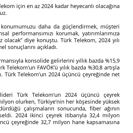
elekom için en az 2024 kadar heyecanlı olacağına
ruz.
aki konumumuzu daha da güçlendirmek, müşteri
nsal performansımızı korumak, yatırımlarımıza
olacak” diye konuştu. Türk Telekom, 2024 yılı
el sonuçlarını açıkladı.
mansıyla konsolide gelirlerini yıllık bazda %15,9
ürk Telekom’un FAVÖK’ü yılık bazda %30,8 artışla
ştı. Türk Telekom’un 2024 üçüncü çeyreğinde net
 lideri Türk Telekom’un 2024 üçüncü çeyrek
milyon olurken, Türkiye’nin her köşesinde yüksek
dürdüğü çalışmaların sonucunda, fiber ağının
ldi. 2024 ikinci çeyrek itibarıyla 32,4 milyon
üncü çeyreğinde 32,7 milyon hane kapsamasına