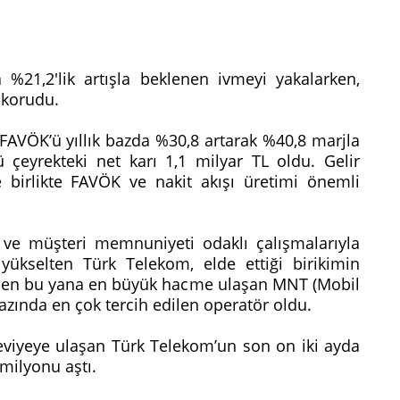
a %21,2'lik artışla beklenen ivmeyi yakalarken,
i korudu.
FAVÖK’ü yıllık bazda %30,8 artarak %40,8 marjla
ü çeyrekteki net karı 1,1 milyar TL oldu. Gelir
birlikte FAVÖK ve nakit akışı üretimi önemli
rı ve müşteri memnuniyeti odaklı çalışmalarıyla
ükselten Türk Telekom, elde ettiği birikimin
nden bu yana en büyük hacme ulaşan MNT (Mobil
zında en çok tercih edilen operatör oldu.
seviyeye ulaşan Türk Telekom’un son on iki ayda
 milyonu aştı.