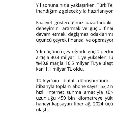
Yıl sonuna hızla yaklaşırken, Türk T
inandığımız gelecek yıla hazırlanıyo
Faaliyet gösterdiğimiz pazarlard
deneyimini artırmak ve güçlü fina
devam etmek, değişmez odaklarımız 
üçüncü çeyrek finansal ve operasyon
Yılın üçüncü çeyreğinde güçlü perfor
artışla 40,4 milyar TL'ye yükselen T
%40,8 marjla 16,5 milyar TL’ye ula
karı 1,1 milyar TL oldu.
Türkiye’nin dijital dönüşümünün
itibarıyla toplam abone sayısı 53,2 
hızlı internet sunma amacıyla sür
uzunluğu 459 bin kilometreye yükse
haneyi kapsayan fiber ağ, 2024 üç
ulaştı.