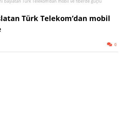
ını başlatan Türk Telekom’dan mobil ve fiberde güçlü
aşlatan Türk Telekom’dan mobil
e
0