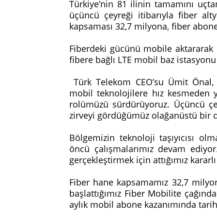
Türkiye’nin 81 ilinin tamamını uçt
üçüncü çeyreği itibarıyla fiber al
kapsaması 32,7 milyona, fiber abone 
Fiberdeki gücünü mobile aktararak 
fibere bağlı LTE mobil baz istasyonu
Türk Telekom CEO’su Ümit Önal, 
mobil teknolojilere hız kesmeden y
rolümüzü sürdürüyoruz. Üçüncü çe
zirveyi gördüğümüz olağanüstü bir
Bölgemizin teknoloji taşıyıcısı o
öncü çalışmalarımız devam ediyor
gerçekleştirmek için attığımız kararl
Fiber hane kapsamamız 32,7 milyona
başlattığımız Fiber Mobilite çağınd
aylık mobil abone kazanımında tari