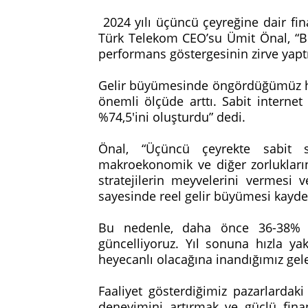
2024 yılı üçüncü çeyreğine dair fi
Türk Telekom CEO’su Ümit Önal, “B
performans göstergesinin zirve yap
Gelir büyümesinde öngördüğümüz hız
önemli ölçüde arttı. Sabit interne
%74,5'ini oluşturdu” dedi.
Önal, “Üçüncü çeyrekte sabit s
makroekonomik ve diğer zorlukları
stratejilerin meyvelerini vermesi 
sayesinde reel gelir büyümesi kayde
Bu nedenle, daha önce 36-38%
güncelliyoruz. Yıl sonuna hızla ya
heyecanlı olacağına inandığımız gele
Faaliyet gösterdiğimiz pazarlard
deneyimini artırmak ve güçlü fina