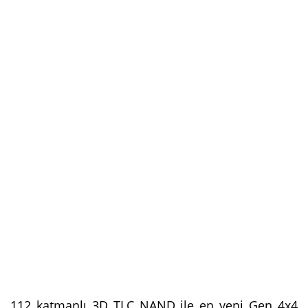
112 katmanlı 3D TLC NAND ile en yeni Gen 4x4