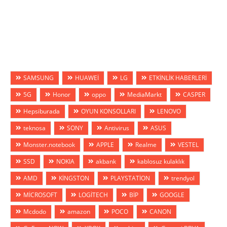
SAMSUNG
HUAWEİ
LG
ETKİNLİK HABERLERİ
5G
Honor
oppo
MediaMarkt
CASPER
Hepsiburada
OYUN KONSOLLARI
LENOVO
teknosa
SONY
Antivirus
ASUS
Monster.notebook
APPLE
Realme
VESTEL
SSD
NOKIA
akbank
kablosuz kulaklık
AMD
KİNGSTON
PLAYSTATİON
trendyol
MİCROSOFT
LOGİTECH
BİP
GOOGLE
Mcdodo
amazon
POCO
CANON