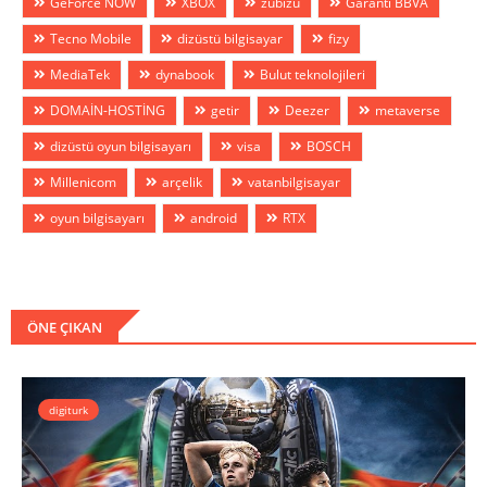
GeForce NOW
XBOX
zubizu
Garanti BBVA
Tecno Mobile
dizüstü bilgisayar
fizy
MediaTek
dynabook
Bulut teknolojileri
DOMAİN-HOSTİNG
getir
Deezer
metaverse
dizüstü oyun bilgisayarı
visa
BOSCH
Millenicom
arçelik
vatanbilgisayar
oyun bilgisayarı
android
RTX
ÖNE ÇIKAN
digiturk