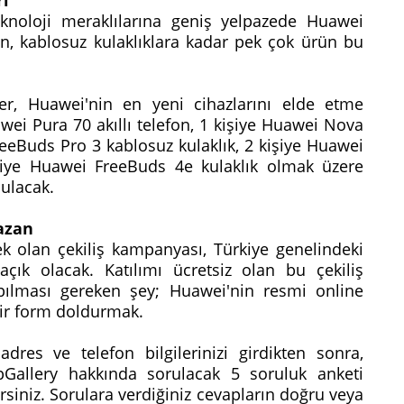
knoloji meraklılarına geniş yelpazede Huawei
dan, kablosuz kulaklıklara kadar pek çok ürün bu
ler, Huawei'nin en yeni cihazlarını elde etme
awei Pura 70 akıllı telefon, 1 kişiye Huawei Nova
FreeBuds Pro 3 kablosuz kulaklık, 2 kişiye Huawei
işiye Huawei FreeBuds 4e kulaklık olmak üzere
nulacak.
azan
 olan çekiliş kampanyası, Türkiye genelindeki
 açık olacak. Katılımı ücretsiz olan bu çekiliş
ılması gereken şey; Huawei'nin resmi online
bir form doldurmak.
res ve telefon bilgilerinizi girdikten sonra,
Gallery hakkında sorulacak 5 soruluk anketi
rsiniz. Sorulara verdiğiniz cevapların doğru veya