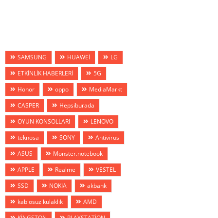
SAMSUNG
HUAWEİ
LG
ETKİNLİK HABERLERİ
5G
Honor
oppo
MediaMarkt
CASPER
Hepsiburada
OYUN KONSOLLARI
LENOVO
teknosa
SONY
Antivirus
ASUS
Monster.notebook
APPLE
Realme
VESTEL
SSD
NOKIA
akbank
kablosuz kulaklık
AMD
KİNGSTON
PLAYSTATİON