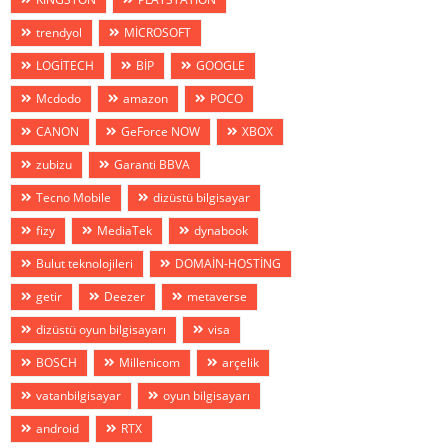
trendyol
MİCROSOFT
LOGİTECH
BİP
GOOGLE
Mcdodo
amazon
POCO
CANON
GeForce NOW
XBOX
zubizu
Garanti BBVA
Tecno Mobile
dizüstü bilgisayar
fizy
MediaTek
dynabook
Bulut teknolojileri
DOMAİN-HOSTİNG
getir
Deezer
metaverse
dizüstü oyun bilgisayarı
visa
BOSCH
Millenicom
arçelik
vatanbilgisayar
oyun bilgisayarı
android
RTX