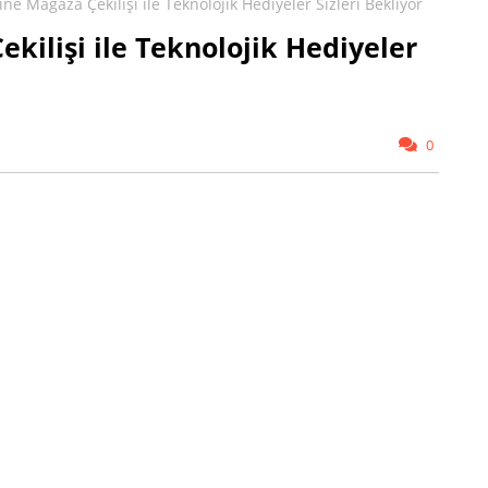
e Mağaza Çekilişi ile Teknolojik Hediyeler Sizleri Bekliyor
kilişi ile Teknolojik Hediyeler
0