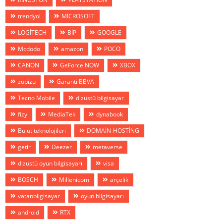
trendyol
MİCROSOFT
LOGİTECH
BİP
GOOGLE
Mcdodo
amazon
POCO
CANON
GeForce NOW
XBOX
zubizu
Garanti BBVA
Tecno Mobile
dizüstü bilgisayar
fizy
MediaTek
dynabook
Bulut teknolojileri
DOMAİN-HOSTİNG
getir
Deezer
metaverse
dizüstü oyun bilgisayarı
visa
BOSCH
Millenicom
arçelik
vatanbilgisayar
oyun bilgisayarı
android
RTX