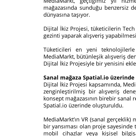
MediaMarkt, geçtiğimiz yıl hi
mağazasında sunduğu benzersiz den
dünyasına taşıyor.
Dijital İkiz Projesi, tüketicilerin 
gezinti yaparak alışveriş yapabilmes
Tüketicileri en yeni teknolojiler
MediaMarkt, bütünleşik alışveriş den
Dijital İkiz Projesiyle bir yenisini ek
Sanal mağaza Spatial.io üzerinde
Dijital İkiz Projesi kapsamında, Med
zenginleştirilmiş bir alışveriş d
konsept mağazasının birebir sanal r
Spatial.io üzerinde oluşturuldu.
MediaMarkt’ın VR (sanal gerçeklik)
bir yansıması olan proje sayesinde t
mobil cihazlar veya kişisel bilgi