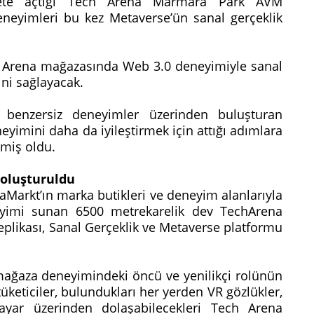
zmete açtığı Tech Arena Marmara Park AVM
eyimleri bu kez Metaverse’ün sanal gerçeklik
Tech Arena mağazasında Web 3.0 deneyimiyle sanal
ini sağlayacak.
le benzersiz deneyimler üzerinden buluşturan
eyimini daha da iyileştirmek için attığı adımlara
lemiş oldu.
 oluşturuldu
iaMarkt’ın marka butikleri ve deneyim alanlarıyla
eneyimi sunan 6500 metrekarelik dev TechArena
eplikası, Sanal Gerçeklik ve Metaverse platformu
 mağaza deneyimindeki öncü ve yenilikçi rolünün
üketiciler, bulundukları her yerden VR gözlükler,
sayar üzerinden dolaşabilecekleri Tech Arena