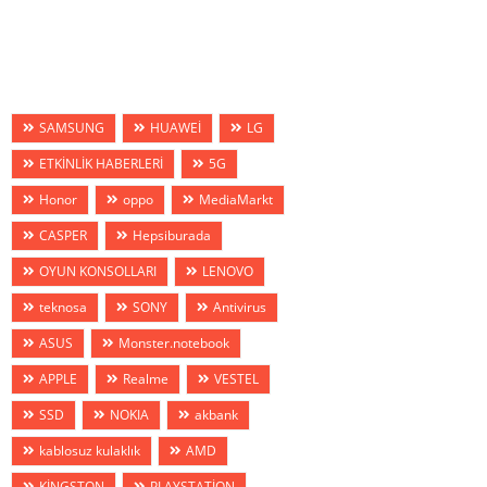
SAMSUNG
HUAWEİ
LG
ETKİNLİK HABERLERİ
5G
Honor
oppo
MediaMarkt
CASPER
Hepsiburada
OYUN KONSOLLARI
LENOVO
teknosa
SONY
Antivirus
ASUS
Monster.notebook
APPLE
Realme
VESTEL
SSD
NOKIA
akbank
kablosuz kulaklık
AMD
KİNGSTON
PLAYSTATİON