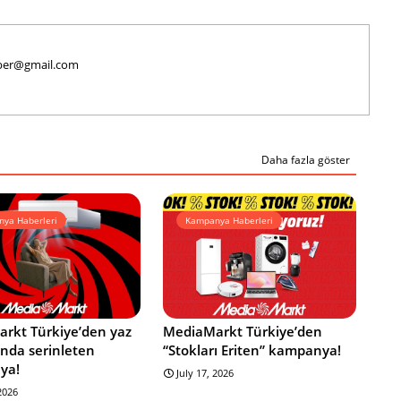
haber@gmail.com
Daha fazla göster
ya Haberleri
Kampanya Haberleri
rkt Türkiye’den yaz
MediaMarkt Türkiye’den
ında serinleten
“Stokları Eriten” kampanya!
ya!
July 17, 2026
 2026