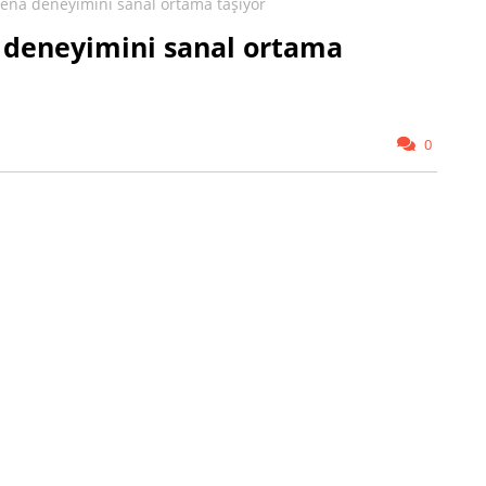
ena deneyimini sanal ortama taşıyor
deneyimini sanal ortama
0