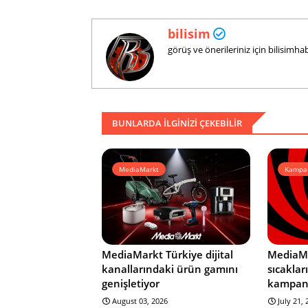
bilisim
görüş ve önerileriniz için bilisim
BUNLARDA ILGINIZI ÇEKEBILIR
MediaMarkt
Kampan
MediaMarkt Türkiye dijital
MediaMa
kanallarındaki ürün gamını
sıcaklar
genişletiyor
kampan
August 03, 2026
July 21,